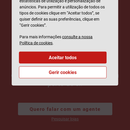
estatísticas de utilização e personalização de
anúncios. Para permitir a utilização de todos os
tipos de cookies clique em “Aceitar todos”, se
quiser definir as suas preferências, clique em
“Gerir cookies”.
Fale connosco
Para mais informações
consulte a nossa
Política de cookies
.
Estamos sempre disponíveis para
ajudar.
Aceitar todos
Fale com um dos nossos
Gerir cookies
especialistas ou encontre uma loja
perto de si.
Quero falar com um agente
Pesquisar lojas