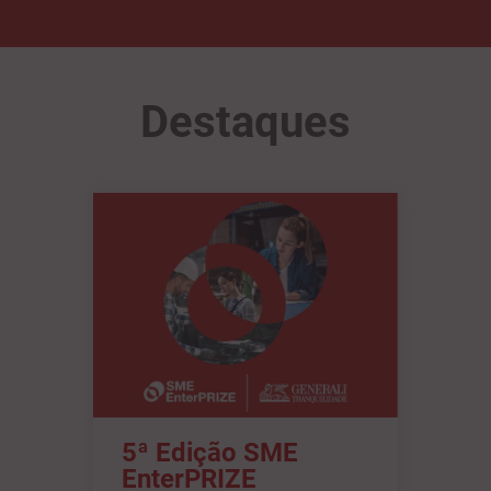
Destaques
5ª Edição SME
EnterPRIZE