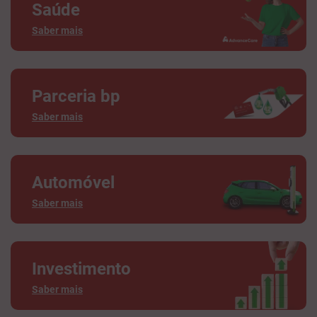
Saúde
Saber mais
Parceria bp
Saber mais
Automóvel
Saber mais
Investimento
Saber mais