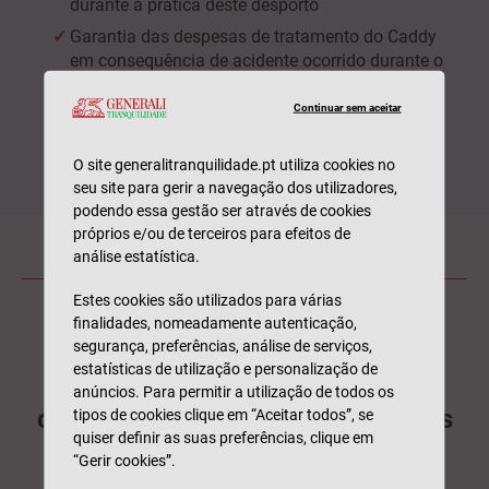
durante a prática deste desporto
Garantia das despesas de tratamento do Caddy
em consequência de acidente ocorrido durante o
jogo em que lhe presta assistência
Continuar sem aceitar
Pagamento das tradicionais despesas de bar ao
realizar um Hole-in-One
O site generalitranquilidade.pt utiliza cookies no
Isenção do custo de apólice no valor de 5,58€ se
seu site para gerir a navegação dos utilizadores,
aderir à documentação por
e-mail
podendo essa gestão ser através de cookies
próprios e/ou de terceiros para efeitos de
análise estatística.
Estes cookies são utilizados para várias
finalidades, nomeadamente autenticação,
segurança, preferências, análise de serviços,
Existem 112 clubes de golfe
estatísticas de utilização e personalização de
registados em Portugal e 105
anúncios. Para permitir a utilização de todos os
campos de golfe distribuídos pelas
tipos de cookies clique em “Aceitar todos”, se
quiser definir as suas preferências, clique em
sete regiões de turismo.
“Gerir cookies”.