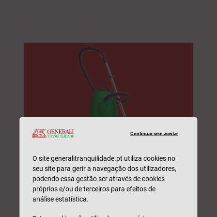
Continuar sem aceitar
O site generalitranquilidade.pt utiliza cookies no
EMPREGADOS DOMÉSTICOS
seu site para gerir a navegação dos utilizadores,
podendo essa gestão ser através de cookies
Peça uma simulação e seja contactado(a) por um
próprios e/ou de terceiros para efeitos de
profissional. Sem compromisso.
análise estatística.
Nome*