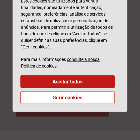
Estes cookies são utilizados para várias
finalidades, nomeadamente autenticação,
N.º Telefone*
segurança, preferências, análise de serviços,
estatísticas de utilização e personalização de
anúncios. Para permitir a utilização de todos os
tipos de cookies clique em “Aceitar todos”, se
Email
quiser definir as suas preferências, clique em
“Gerir cookies”.
Para mais informações
consulte a nossa
Este formulário é protegido pelo reCAPTCHA, pela
Política de
privacidade
e
Termos de Utilização
da Google.
Política de cookies
.
* Campo obrigatório
Aceitar todos
Li e compreendi como serão
tratados os meus
dados.
Gerir cookies
PEDIR SIMULAÇÃO