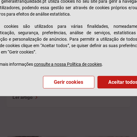
e generalitranquilidade.pt utiliza cookies no seu site para gerir a naveg
tilizadores, podendo essa gestão ser através de cookies próprios e/o
ros para efeitos de análise estatística.
s cookies são utilizados para várias finalidades, nomeadame
ticação, segurança, preferências, análise de serviços, estatística
zação e personalização de anúncios. Para permitir a utilização de todo
 de cookies clique em “Aceitar todos”, se quiser definir as suas preferênc
 em “Gerir cookies”.
mais informações
consulte a nossa Política de cookies
.
Entretenimento
Bem-Estar
Casa
Plantas resistentes e fáceis de cuidar – descubra quais
Gerir cookies
Aceitar todo
são!
Ler artigo