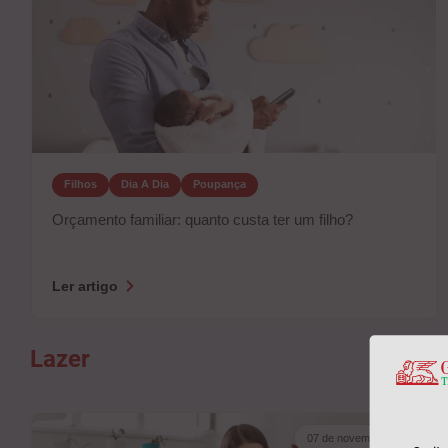
Filhos
Dia A Dia
Poupança
Orçamento familiar: quanto custa ter um filho?
Ler artigo
Lazer
07 de novembro 2024