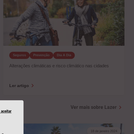
Seguros
Prevenção
Dia A Dia
Alterações climáticas e risco climático nas cidades
Ler artigo
Ver mais sobre Lazer
aceitar
18 de janeiro 2024