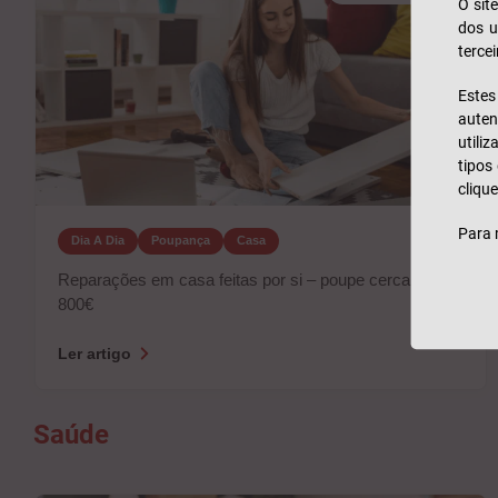
O sit
dos u
tercei
Este
auten
utili
tipos
clique
Para 
Dia A Dia
Poupança
Casa
Reparações em casa feitas por si – poupe cerca de
800€
Ler artigo
Saúde