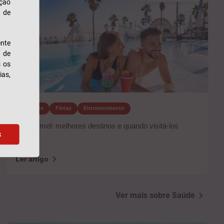
ação
u de
nte
s de
s os
ias,
Seguros
Férias
Entretenimento
Lua de mel: melhores destinos e quando visitá-los
s
Ler artigo
Ver mais sobre Saúde