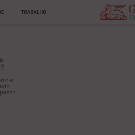
DE
TRABALHO
Como aliviar a dor de barriga em
crianças?
A dor de barriga em crianças é muito
comum. Se seus filhos sofrem com isso,
neste artigo explicamos o que é mais
importante saber e fazer.
VER ARTIGO