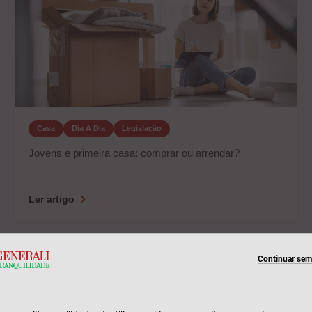
Casa
Dia A Dia
Legislação
Jovens e primeira casa: comprar ou arrendar?
Ler artigo
Continuar sem 
21 de fevereiro 2024