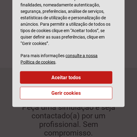
finalidades, nomeadamente autenticação,
Geográfica
segurança, preferências, análise de serviços,
Europa ou todo o Mundo
estatísticas de utilização e personalização de
anúncios. Para permitir a utilização de todos os
est
tipos de cookies clique em “Aceitar todos”, se
quiser definir as suas preferências, clique em
“Gerir cookies”.
Para mais informações
consulte a nossa
Política de cookies
.
Aceitar todos
VIDA SEM
Gerir cookies
FRONTEIRAS
Peça uma simulação e seja
contactado(a) por um
profissional. Sem
compromisso.