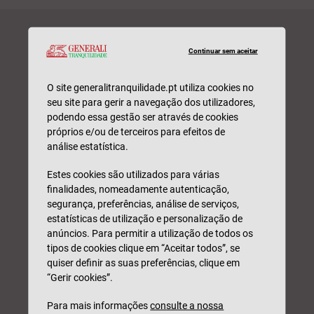
SEGURO
Continuar sem aceitar
MULTIRRISCO
O site generalitranquilidade.pt utiliza cookies no
EMPRESAS
seu site para gerir a navegação dos utilizadores,
podendo essa gestão ser através de cookies
Peça uma simulação e seja
próprios e/ou de terceiros para efeitos de
análise estatística.
contactado(a) por um
profissional. Sem
Estes cookies são utilizados para várias
compromisso.
finalidades, nomeadamente autenticação,
segurança, preferências, análise de serviços,
estatísticas de utilização e personalização de
anúncios. Para permitir a utilização de todos os
tipos de cookies clique em “Aceitar todos”, se
quiser definir as suas preferências, clique em
“Gerir cookies”.
Para mais informações
consulte a nossa