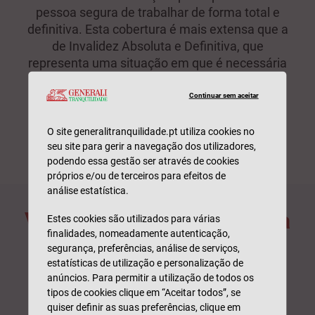
pessoa segura de trabalhar de forma total e
definitiva. Esta cobertura é mais extensa que a
de Invalidez Absoluta e Definitiva, que
representa uma situação em que é necessária
uma terceira pessoa para assistência.
Continuar sem aceitar
Para quem pretende proteção para
empresas com
mais de 200 colaboradores
, existe uma opção
O site generalitranquilidade.pt utiliza cookies no
adicional feita à medida das suas necessidades.
seu site para gerir a navegação dos utilizadores,
podendo essa gestão ser através de cookies
próprios e/ou de terceiros para efeitos de
análise estatística.
Vantagens do Seguro Vida
Estes cookies são utilizados para várias
finalidades, nomeadamente autenticação,
Empresas
segurança, preferências, análise de serviços,
estatísticas de utilização e personalização de
anúncios. Para permitir a utilização de todos os
tipos de cookies clique em “Aceitar todos”, se
quiser definir as suas preferências, clique em