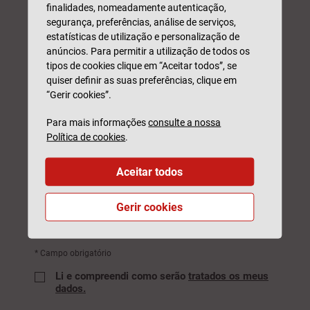
finalidades, nomeadamente autenticação,
segurança, preferências, análise de serviços,
estatísticas de utilização e personalização de
NIF*
anúncios. Para permitir a utilização de todos os
tipos de cookies clique em “Aceitar todos”, se
quiser definir as suas preferências, clique em
Código Postal*
“Gerir cookies”.
Para mais informações
consulte a nossa
Política de cookies
.
Observações
Aceitar todos
Gerir cookies
Este formulário é protegido pelo reCAPTCHA, pela
Política de
privacidade
e
Termos de Utilização
da Google.
* Campo obrigatório
Li e compreendi como serão
tratados os meus
dados.