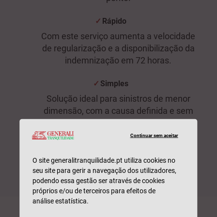
Rápido
Com este serviço aumenta a velocidade
de regularização e a disponibilização da
indemnização em 72 horas.
Simples
Solução ideal para sinistros de menor
dimensão, com a causa definida e sem
necessidade de intervenção de técnicos,
em situações como quebra de vidros,
Continuar sem aceitar
rotura de canos, quebra de louça
sanitária ou danos no imóvel por furto ou
O site generalitranquilidade.pt utiliza cookies no
roubo.
seu site para gerir a navegação dos utilizadores,
podendo essa gestão ser através de cookies
próprios e/ou de terceiros para efeitos de
análise estatística.