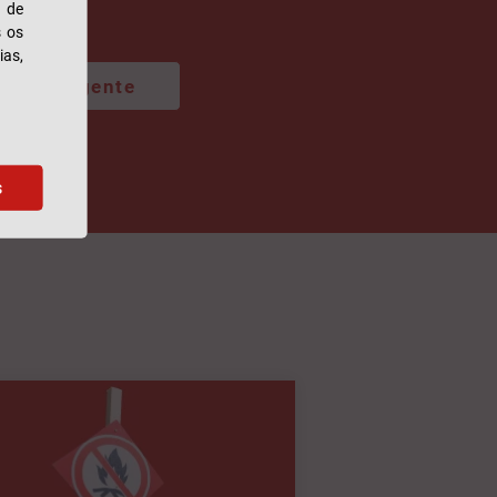
s de
s os
ias,
com um agente
s