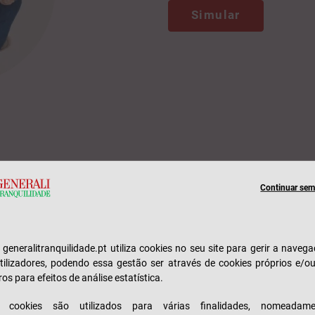
Simular
Continuar sem 
Fale con
e generalitranquilidade.pt utiliza cookies no seu site para gerir a naveg
Estamos sempre
tilizadores, podendo essa gestão ser através de cookies próprios e/o
Fale com um do
ros para efeitos de análise estatística.
loja perto de si
s cookies são utilizados para várias finalidades, nomeadame