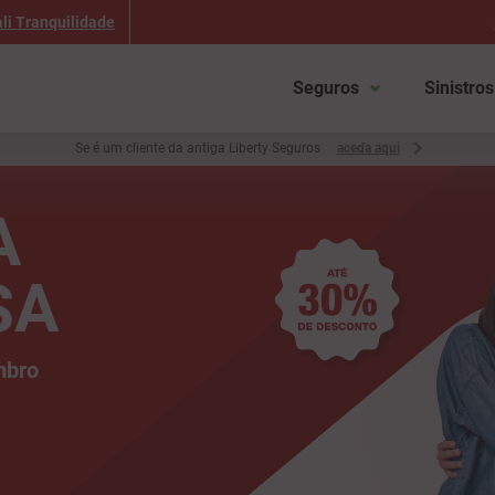
li Tranquilidade
Seguros
Sinistros
Se é um cliente da antiga Liberty Seguros
aceda aqui
A
SA
mbro