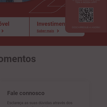
TEM A NOSSA APP?
vel
Investimento
DESCARREGUE-A AGORA!
Saber mais
momentos
Fale connosco
Esclareça as suas dúvidas através dos