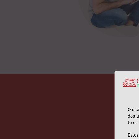
O sit
dos u
tercei
Este