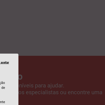
aceitar
nosco
ação
 disponíveis para ajudar.
u de
s nossos especialistas ou encontre uma
.
nte