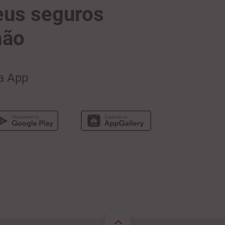
eus seguros
mão
da App