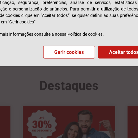
ticação, segurança, preferências, análise de serviços, estatística
zação e personalização de anúncios. Para permitir a utilização de todo
 de cookies clique em “Aceitar todos”, se quiser definir as suas preferênc
 em “Gerir cookies”.
Quero falar 
mais informações
consulte a nossa Política de cookies
.
Pesquisar lojas
Gerir cookies
Aceitar todo
Destaques