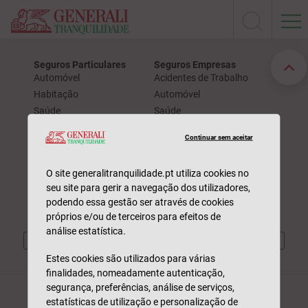
Seguros Particulares
Seguros Empresas
Automóvel
Acidentes de Trabalho
Habitação
Automóvel
Saúde
Saúde
Vida
Responsabilidade Civil
Continuar sem aceitar
211 520 310
Sinistros
Participar Sinistro
Dias úteis | 09h às 19h
O site generalitranquilidade.pt utiliza cookies no
Consultar Estado
Custo de chamada para a rede fixa nacional
seu site para gerir a navegação dos utilizadores,
podendo essa gestão ser através de cookies
próprios e/ou de terceiros para efeitos de
análise estatística.
Estes cookies são utilizados para várias
finalidades, nomeadamente autenticação,
segurança, preferências, análise de serviços,
estatísticas de utilização e personalização de