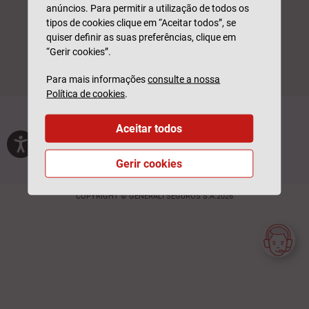
anúncios. Para permitir a utilização de todos os
tipos de cookies clique em “Aceitar todos”, se
quiser definir as suas preferências, clique em
“Gerir cookies”.
Para mais informações
consulte a nossa
Política de cookies
.
Generali Tranquilidade é uma marca da
Generali Seguros, S.A.
Aceitar todos
Privacidade
Termos de Utilização
Glossário
Feedback
Outros sites
Gerir cookies
Livro de Reclamações
Livro de Elogios
Login Parceiros
COPYRIGHT © GENERALI SEGUROS S.A.2026