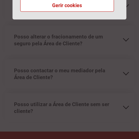
Posso pagar os meus seguros na Área de
Gerir cookies
Cliente?
Posso alterar o fracionamento de um
seguro pela Área de Cliente?
Posso contactar o meu mediador pela
Área de Cliente?
Posso utilizar a Área de Cliente sem ser
cliente?