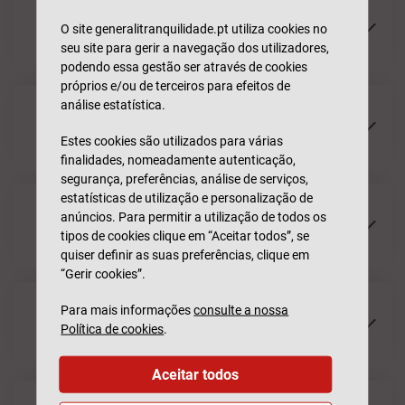
Como altero a minha palavra-passe na
O site generalitranquilidade.pt utiliza cookies no
Área de Cliente?
seu site para gerir a navegação dos utilizadores,
podendo essa gestão ser através de cookies
próprios e/ou de terceiros para efeitos de
análise estatística.
Como posso alterar o meu número de
telefone na Área de Cliente?
Estes cookies são utilizados para várias
finalidades, nomeadamente autenticação,
segurança, preferências, análise de serviços,
estatísticas de utilização e personalização de
Posso consultar todos os meus seguros
anúncios. Para permitir a utilização de todos os
na Área de Cliente?
tipos de cookies clique em “Aceitar todos”, se
quiser definir as suas preferências, clique em
“Gerir cookies”.
Para mais informações
consulte a nossa
Posso alterar os dados ou coberturas dos
Política de cookies
.
meus seguros na Área de Cliente?
Aceitar todos