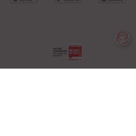
Generali Tranquilidade é uma marca da
Generali Seguros, S.A.
Privacidade
Termos de Utilização
Glossário
Feedback
Outros sites
Livro de Reclamações
Livro de Elogios
Login Parceiros
COPYRIGHT © GENERALI SEGUROS S.A.2026