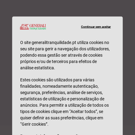
Um seguro obrigatório por lei para animais
Continuar sem aceitar
perigosos ou potencialmente perigosos
Proteção contra atos imprevistos do seu
O site generalitranquilidade.pt utiliza cookies no
seu site para gerir a navegação dos utilizadores,
animal de estimação
podendo essa gestão ser através de cookies
Pagamento dos prejuízos causados aos
próprios e/ou de terceiros para efeitos de
outros pelo seu cão
análise estatística.
Preço competitivo e ajustado à
classificação da raça do animal
Estes cookies são utilizados para várias
finalidades, nomeadamente autenticação,
Capital de 50.000€ com possibilidade de
segurança, preferências, análise de serviços,
aumentar o valor após análise da
estatísticas de utilização e personalização de
Tranquilidade
anúncios. Para permitir a utilização de todos os
Subscrição simples e fácil
tipos de cookies clique em “Aceitar todos”, se
quiser definir as suas preferências, clique em
“Gerir cookies”.