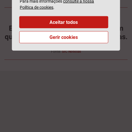
Para mais informações
consulte a nossa
Política de cookies
.
Aceitar todos
Em 2024, a GNR e a PSP registaram
quase 900 ataques de cães a pessoas.
Gerir cookies
Fonte:
SIC Notícias