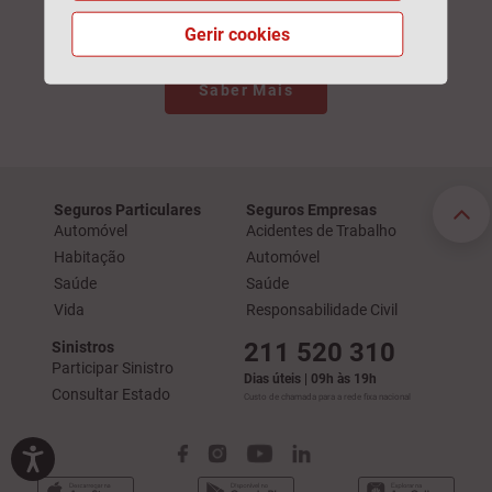
sinergias com a sua
Gerir cookies
empresa
Saber Mais
Seguros Particulares
Seguros Empresas
Automóvel
Acidentes de Trabalho
Habitação
Automóvel
Saúde
Saúde
Vida
Responsabilidade Civil
211 520 310
Sinistros
Participar Sinistro
Dias úteis | 09h às 19h
Consultar Estado
Custo de chamada para a rede fixa nacional