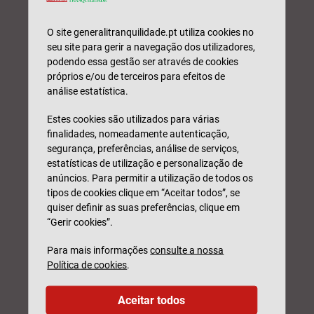
SUSTENTABILIDADE
RECURSOS
O site generalitranquilidade.pt utiliza cookies no
HUMANOS
seu site para gerir a navegação dos utilizadores,
Comunidade,
podendo essa gestão ser através de cookies
Gerimos e
Educação e
próprios e/ou de terceiros para efeitos de
motivamos o talento
Prevenção são áreas
análise estatística.
que faz, todos os
prioritárias das
dias, a Generali
nossas ações
Estes cookies são utilizados para várias
Tranquilidade
finalidades, nomeadamente autenticação,
segurança, preferências, análise de serviços,
Saber Mais
Saber Mais
estatísticas de utilização e personalização de
anúncios. Para permitir a utilização de todos os
tipos de cookies clique em “Aceitar todos”, se
quiser definir as suas preferências, clique em
“Gerir cookies”.
Para mais informações
consulte a nossa
COMO SER
Política de cookies
.
PARCEIRO
Encontramos sempre
Aceitar todos
benefícios nas