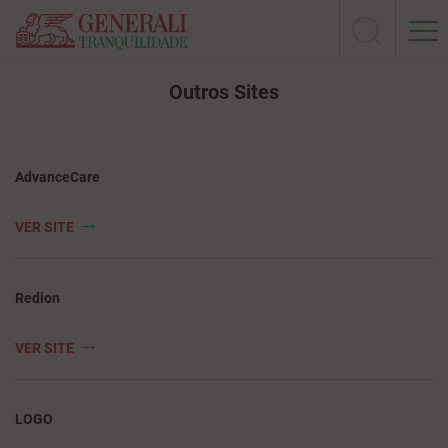
Outros Sites
AdvanceCare
VER SITE
Redion
VER SITE
LOGO