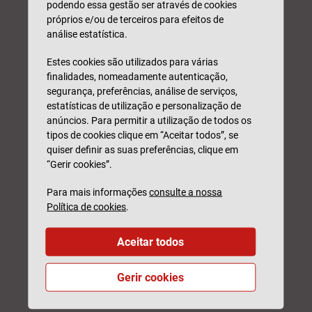
podendo essa gestão ser através de cookies
próprios e/ou de terceiros para efeitos de
Código Postal*
análise estatística.
Estes cookies são utilizados para várias
Observações
finalidades, nomeadamente autenticação,
segurança, preferências, análise de serviços,
estatísticas de utilização e personalização de
anúncios. Para permitir a utilização de todos os
tipos de cookies clique em “Aceitar todos”, se
quiser definir as suas preferências, clique em
Este formulário é protegido pelo reCAPTCHA, pela
Política de
“Gerir cookies”.
privacidade
e
Termos de Utilização
da Google.
* Campo obrigatório
Para mais informações
consulte a nossa
Política de cookies
.
Li e compreendi como serão
tratados os meus
dados.
Aceitar todos
PEDIR SIMULAÇÃO
Gerir cookies