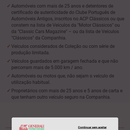
Automóveis com mais de 25 anos e detentores de
certificado de autenticidade do Clube Português de
Automóveis Antigos, inscritos no ACP Clássicos ou que
constem na lista de Veículos da "Motor Clássicos" ou
da "Classic Cars Magazine" – ou da lista de Veículos
"Clássicos" da Companhia.
Veículos considerados de Coleção ou com série de
produção limitada.
Veículos guardados em garagem fechada e que não
percorram mais de 5.000 km / ano.
Automóveis ou motos que, não sejam o veículo de
utilização habitual.
Proprietários com mais de 25 anos e 5 anos de carta e
que tenham outro veículo seguro na Companhia.
Continuar sem aceitar