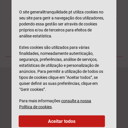
O site generalitranquilidade.pt utiliza cookies no
O Portal dos Clássicos é um fórum dedicado a
seu site para gerir a navegação dos utilizadores,
podendo essa gestão ser através de cookies
discussões sobre veículos clássicos, com
próprios e/ou de terceiros para efeitos de
milhares de tópicos e mensagens.
análise estatística.
Estes cookies são utilizados para várias
Fonte:
Portal dos Clássicos
finalidades, nomeadamente autenticação,
segurança, preferências, análise de serviços,
estatísticas de utilização e personalização de
anúncios. Para permitir a utilização de todos os
tipos de cookies clique em “Aceitar todos”, se
CLÁSSICOS
quiser definir as suas preferências, clique em
“Gerir cookies”.
Peça uma simulação e seja
contactado(a) por um
Para mais informações
consulte a nossa
Política de cookies
.
profissional. Sem
compromisso.
Aceitar todos