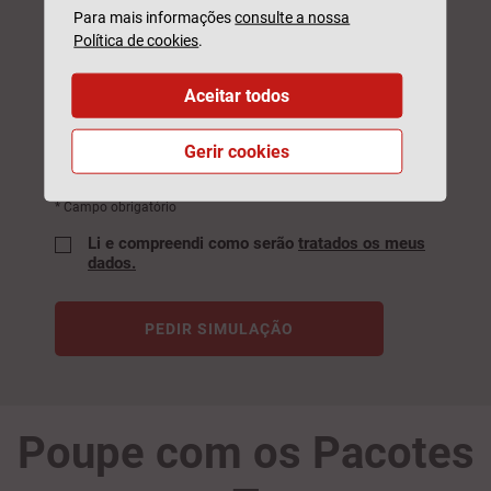
Para mais informações
consulte a nossa
Política de cookies
.
Email
Aceitar todos
Gerir cookies
Este formulário é protegido pelo reCAPTCHA, pela
Política de
privacidade
e
Termos de Utilização
da Google.
* Campo obrigatório
Li e compreendi como serão
tratados os meus
dados.
PEDIR SIMULAÇÃO
Poupe com os Pacotes