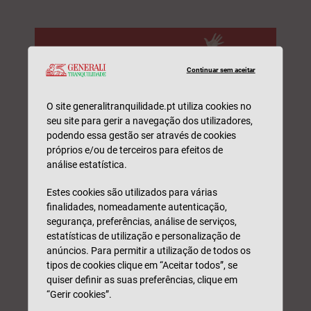
Continuar sem aceitar
O site generalitranquilidade.pt utiliza cookies no
seu site para gerir a navegação dos utilizadores,
podendo essa gestão ser através de cookies
próprios e/ou de terceiros para efeitos de
análise estatística.
Estes cookies são utilizados para várias
Responsabilidade Civil
finalidades, nomeadamente autenticação,
segurança, preferências, análise de serviços,
Peça uma simulação e seja contactado(a) por um
estatísticas de utilização e personalização de
profissional. Sem compromisso.
anúncios. Para permitir a utilização de todos os
Nome*
tipos de cookies clique em “Aceitar todos”, se
quiser definir as suas preferências, clique em
“Gerir cookies”.
N.º Telefone*