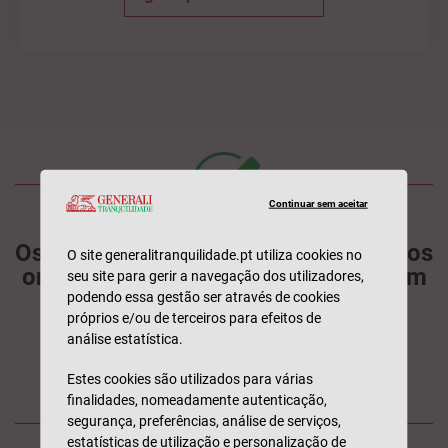
Continuar sem aceitar
Os telhados e as janelas são os pontos
O site generalitranquilidade.pt utiliza cookies no
onde as casas começam a arder com
seu site para gerir a navegação dos utilizadores,
mais facilidade, o que reforça a
podendo essa gestão ser através de cookies
próprios e/ou de terceiros para efeitos de
importância da prevenção nestas
análise estatística.
áreas.
Estes cookies são utilizados para várias
Saiba como reforçar a sua proteção aqui.
finalidades, nomeadamente autenticação,
segurança, preferências, análise de serviços,
estatísticas de utilização e personalização de