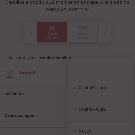
Escolha a opção que melhor se adequa a si e decida
como vai comprar
XL
TOP
Desde
Desde
55€/ano
60€/ano
Mais proteção em
mais situações
Imóvel
Capital Seguro
Incêndio
*
Capital Seguro
Danos por água
*
6 000€