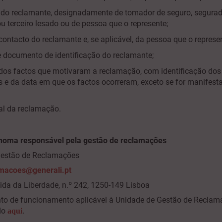
 do reclamante, designadamente de tomador de seguro, segurad
ou terceiro lesado ou de pessoa que o represente;
ontacto do reclamante e, se aplicável, da pessoa que o represen
 documento de identificação do reclamante;
 dos factos que motivaram a reclamação, com identificação dos
es e da data em que os factos ocorreram, exceto se for manifes
cal da reclamação.
noma responsável pela gestão de reclamações
Gestão de Reclamações
macoes@generali.pt
ida da Liberdade, n.º 242, 1250-149 Lisboa
o de funcionamento aplicável à Unidade de Gestão de Reclam
do
aqui
.