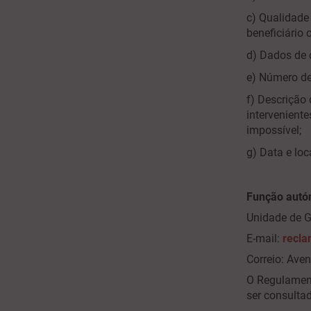
c) Qualidade
beneficiário 
d) Dados de c
e) Número de
f) Descrição
intervenient
impossível;
g) Data e lo
Função autó
Unidade de 
E-mail:
recla
Correio: Aven
O Regulament
ser consulta