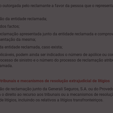
o outorgada pelo reclamante a favor da pessoa que o represent
ção da entidade reclamada;
dos factos;
reclamação apresentada junto da entidade reclamada e comprov
esentação da mesma;
da entidade reclamada, caso exista;
licáveis, podem ainda ser indicados o número de apólice ou con
ocesso de sinistro e o número do processo de reclamação atrib
lamada.
tribunais e mecanismos de resolução extrajudicial de litígios
ão de reclamação junto da Generali Seguros, S.A. ou do Provedo
a o direito ao recurso aos tribunais ou a mecanismos de resoluç
de litígios, incluindo os relativos a litígios transfronteiriços.