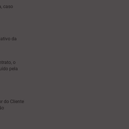
a, caso
ativo da
trato, o
uído pela
r do Cliente
ão