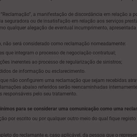
 “Reclamação”, a manifestação de discordância em relação a p
a seguradora ou de insatisfação em relação aos serviços prest
mo qualquer alegação de eventual incumprimento, apresentada
do, não será considerado como reclamação nomeadamente:
es que integram o processo de negociação contratual;
ões inerentes ao processo de regularização de sinistros;
didos de informação ou esclarecimento.
 que não configurem uma reclamação que sejam recebidas atra
clamações abaixo referidos serão reencaminhadas internamente
as responsáveis pelo seu tratamento.
mínimos para se considerar uma comunicação como uma recl
ão por escrito ou por qualquer outro meio do qual fique registo 
leto do reclamante e, caso aplicável, da pessoa que o represen