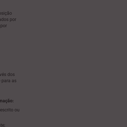
osição
ados por
 por
vés dos
 para as
amação:
escrito ou
te;