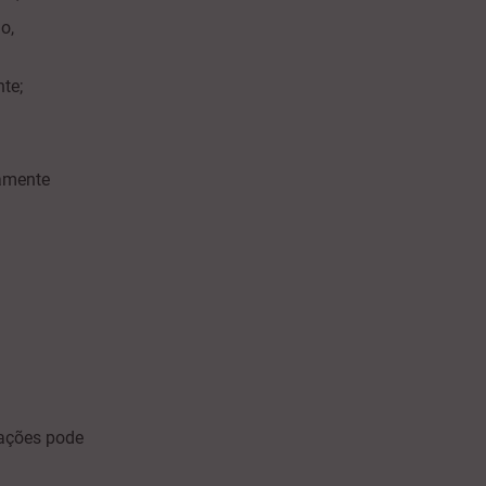
o,
te;
tamente
ações pode