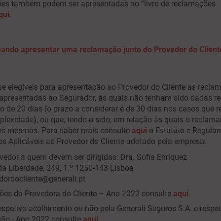
es também podem ser apresentadas no “livro de reclamações
qui
.
ando apresentar uma reclamação junto do Provedor do Client
e elegíveis para apresentação ao Provedor do Cliente as recla
apresentadas ao Segurador, às quais não tenham sido dadas r
 de 20 dias (o prazo a considerar é de 30 dias nos casos que r
lexidade), ou que, tendo-o sido, em relação às quais o reclama
as mesmas. Para saber mais consulte
aqui
o
Estatuto e Regula
s Aplicáveis ao Provedor do Cliente adotado pela empresa.
edor a quem devem ser dirigidas: Dra. Sofia Enriquez
da Liberdade, 249, 1.º 1250-143 Lisboa
dordocliente@generali.pt
s da Provedora do Cliente – Ano 2022 consulte
aqui
.
spetivo acolhimento ou não pela Generali Seguros S.A. e respet
ão - Ano 2022 consulte
aqui
.