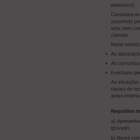
eletrónico).
Considera-se
assumida pel
esta, bem co
clientes.
Neste senti
As declaraçõ
As comunicaç
Eventuais pe
As situações
canais de re
áreas intern
Requisitos 
a) Apresentaç
gravado;
b) Nome comp