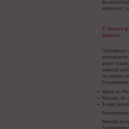
As reclamaçõ
eletrónico”,
a
2. Como e qu
Seguros
Consideram-s
previamente 
prazo máximo
especial comp
do sentido d
Procedimento
Nome do Prov
Morada: Av. 
E-mail: prove
Recomendaçõe
Menção do re
fundamentaç