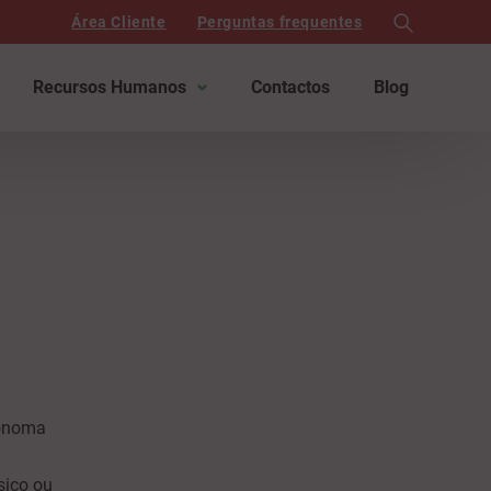
Área Cliente
Perguntas frequentes
search
Recursos Humanos
Contactos
Blog
tónoma
sico ou