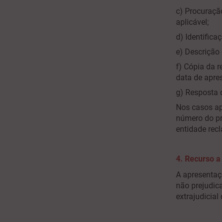
c) Procuraçã
aplicável;
d) Identifica
e) Descrição 
f) Cópia da 
data de apr
g) Resposta 
Nos casos ap
número do pr
entidade rec
4. Recurso a 
A apresentaç
não prejudic
extrajudicial 