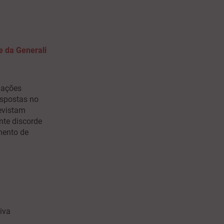
e da Generali
mações
espostas no
evistam
nte discorde
mento de
iva