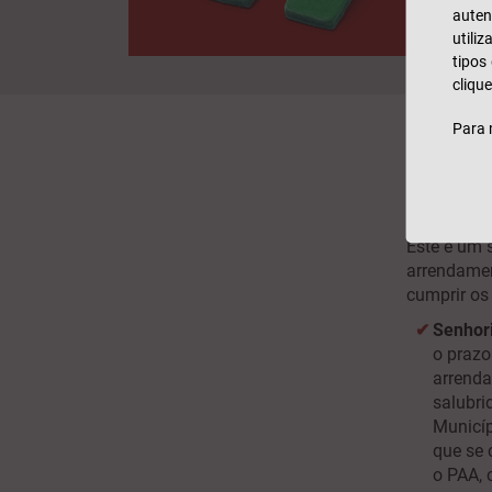
auten
utili
tipos
clique
Para 
A qu
Este é um 
arrendamen
cumprir os 
Senhor
o prazo
arrenda
salubri
Municíp
que se 
o PAA, 