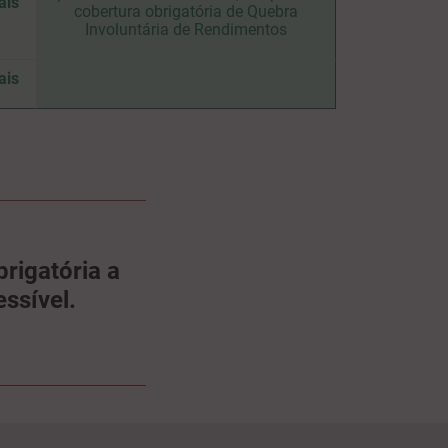
ais
cobertura obrigatória de Quebra
Involuntária de Rendimentos
ais
rigatória a
ssível.