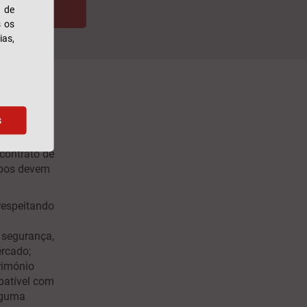
s de
LAÇÃO
s os
ias,
mento
s
contrato de
mbos devem
respeitando
 segurança,
ercado;
rimónio
patível com
alguma