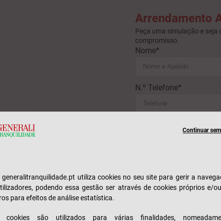
Arrendamento A
Peça uma simulação e seja 
compromisso.
Nome*
N.º Telefone*
Email
Continuar sem 
Este formulário é protegido pe
Termos de Utilização
da Google.
e generalitranquilidade.pt utiliza cookies no seu site para gerir a naveg
* Campo obrigatório
tilizadores, podendo essa gestão ser através de cookies próprios e/o
ros para efeitos de análise estatística.
Li e compreendi com
s cookies são utilizados para várias finalidades, nomeadame