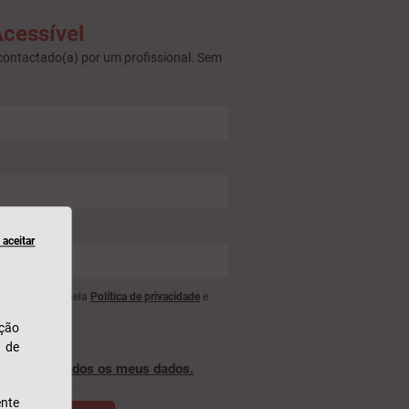
cessível
contactado(a) por um profissional. Sem
aceitar
lo reCAPTCHA, pela
Política de privacidade
e
ação
u de
o serão
tratados os meus dados.
nte