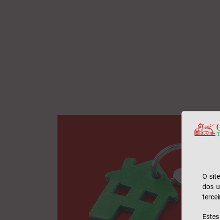
O sit
dos u
tercei
Este