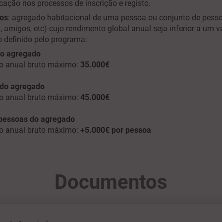
icação nos processos de inscrição e registo.
nos
: agr
egado habitacional de uma pessoa ou conjunto de pess
a, amigos, etc) cujo rendimento global anual seja inferior a um v
definido pelo programa:
do agregado
o anual bruto máximo:
35.000€
 do agregado
o anual bruto máximo:
45.000€
 pessoas do agregado
o anual bruto máximo:
+5.000€ por pessoa
Documentos