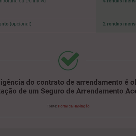
porária ou Definitiva
4 rendas mens
ento
(opcional)
2 rendas mens
vigência do contrato de arrendamento é ob
tação de um Seguro de Arrendamento Ace
Fonte:
Portal da Habitação