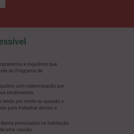
ssível
oprietários e inquilinos que
avés do Programa de
nquilino com indemnização por
eus rendimentos
 renda por morte ou quando o
tado para trabalhar devido a
a danos provocados na habitação
a de uma caução