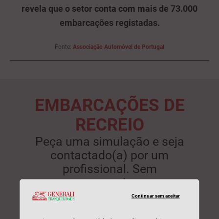
revela que o setor conta com mais de 73.000
embarcações registadas.
Fonte:
Associação Automóvel de Portugal
EMBARCAÇÕES DE
RECREIO
Peça uma simulação e seja
contactado(a) por um
profissional. Sem
compromisso.
Continuar sem aceitar