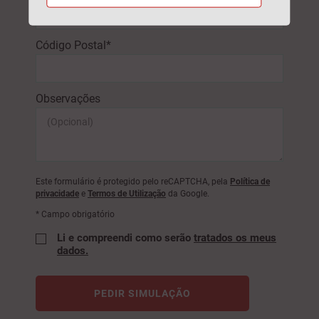
Código Postal*
Observações
Este formulário é protegido pelo reCAPTCHA, pela
Política de
privacidade
e
Termos de Utilização
da Google.
* Campo obrigatório
Li e compreendi como serão
tratados os meus
dados.
PEDIR SIMULAÇÃO