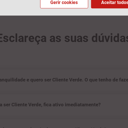
Gerir cookies
Aceitar todo
Esclareça as suas dúvida
ranquilidade e quero ser Cliente Verde. O que tenho de faz
 ser Cliente Verde, fica ativo imediatamente?