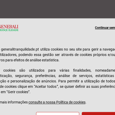
Continuar sem 
e generalitranquilidade.pt utiliza cookies no seu site para gerir a naveg
tilizadores, podendo essa gestão ser através de cookies próprios e/o
ros para efeitos de análise estatística.
s cookies são utilizados para várias finalidades, nomeadame
ticação, segurança, preferências, análise de serviços, estatística
zação e personalização de anúncios. Para permitir a utilização de todo
No mediador ou numa loja
 de cookies clique em “Aceitar todos”, se quiser definir as suas preferênc
 em “Gerir cookies”.
Encontrar mediador
mais informações
consulte a nossa Política de cookies
.