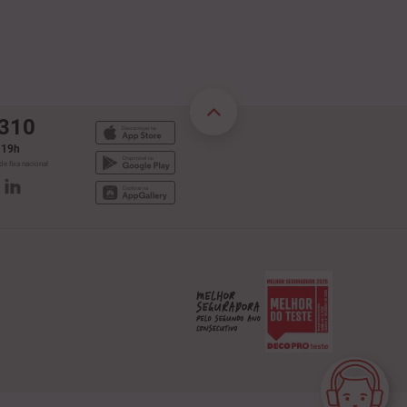
 310
s 19h
e fixa nacional
Assistente Virtual