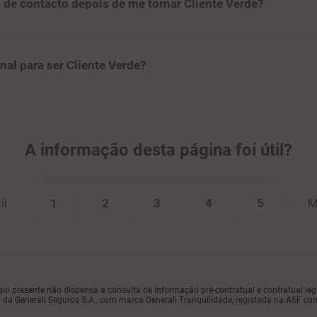
 de contacto depois de me tornar Cliente Verde?
nal para ser Cliente Verde?
A informação desta página foi útil?
il
1
2
3
4
5
M
ui presente não dispensa a consulta de informação pré-contratual e contratual leg
da Generali Seguros S.A., com marca Generali Tranquilidade, registada na ASF co