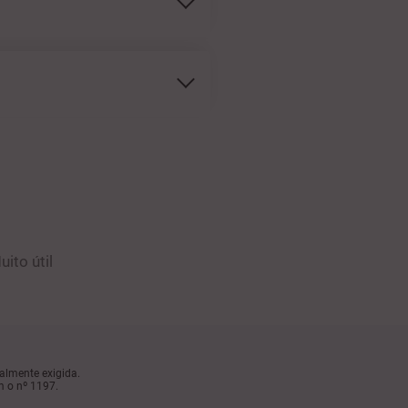
uito útil
almente exigida.
m o nº 1197.