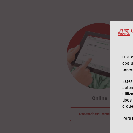
O sit
dos u
tercei
Este
auten
utili
Online
tipos
clique
Preencher Formulário
Para 