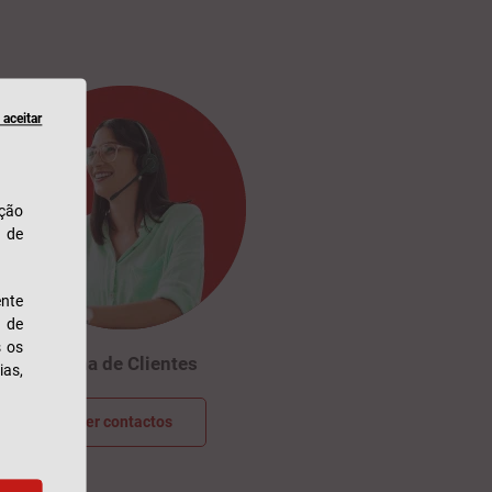
aceitar
ação
u de
nte
s de
s os
Linha de Clientes
ias,
Ver contactos