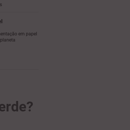
s
el
mentação em papel
 planeta
erde?