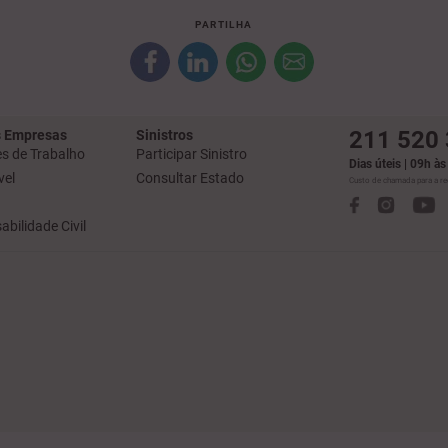
PARTILHA
211 520
 Empresas
Sinistros
s de Trabalho
Participar Sinistro
Dias úteis | 09h à
el
Consultar Estado
Custo de chamada para a red
bilidade Civil