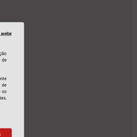
aceitar
ação
u de
nte
s de
s os
ias,
s