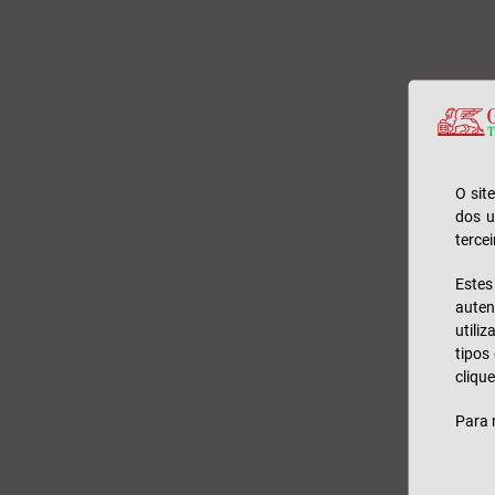
O sit
dos u
tercei
Este
auten
utili
tipos
clique
Para 