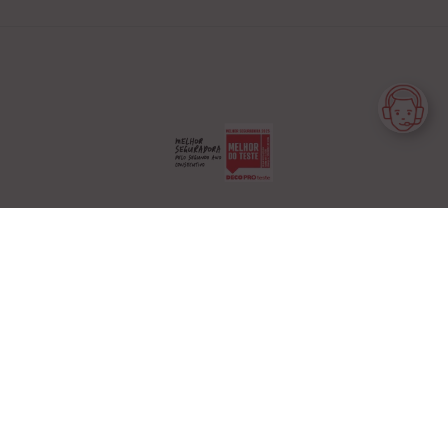
Generali Tranquilidade é uma marca da
Generali Seguros, S.A.
Privacidade
Termos de Utilização
Glossário
Feedback
Outros sites
Livro de Reclamações
Livro de Elogios
Login Parceiros
COPYRIGHT © GENERALI SEGUROS S.A.2026