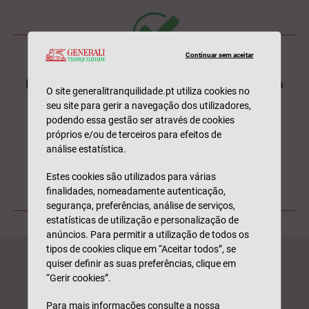
Continuar sem aceitar
Nos primeiros quatro meses do ano de 2025, a
O site generalitranquilidade.pt utiliza cookies no
PSP registou 623 sinistros
seu site para gerir a navegação dos utilizadores,
podendo essa gestão ser através de cookies
próprios e/ou de terceiros para efeitos de
com utilizadores de velocípedes e trotinetes
análise estatística.
envolvidos, dos quais resultaram 479 feridos.
Estes cookies são utilizados para várias
finalidades, nomeadamente autenticação,
Fonte:
Diário de Notícias
segurança, preferências, análise de serviços,
estatísticas de utilização e personalização de
anúncios. Para permitir a utilização de todos os
tipos de cookies clique em “Aceitar todos”, se
quiser definir as suas preferências, clique em
“Gerir cookies”.
Para mais informações
consulte a nossa