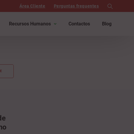
Área Cliente
Perguntas frequentes
search
Recursos Humanos
Contactos
Blog
E
de
no