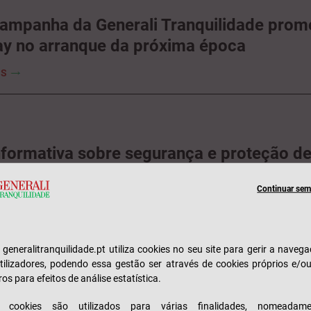
ampanha da Generali Tranquilidade prom
lay no arranque da próxima época
IS
nformativa sobre segurança e proteção d
IS
Continuar sem 
e generalitranquilidade.pt utiliza cookies no seu site para gerir a naveg
documental da Generali Tranquilidade mos
tilizadores, podendo essa gestão ser através de cookies próprios e/o
l feminino através das protagonistas
ros para efeitos de análise estatística.
s cookies são utilizados para várias finalidades, nomeadame
IS