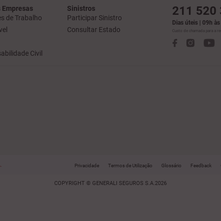
211 520
 Empresas
Sinistros
s de Trabalho
Participar Sinistro
Dias úteis | 09h à
el
Consultar Estado
Custo de chamada para a red
bilidade Civil
.
Privacidade
Termos de Utilização
Glossário
Feedback
COPYRIGHT © GENERALI SEGUROS S.A.2026