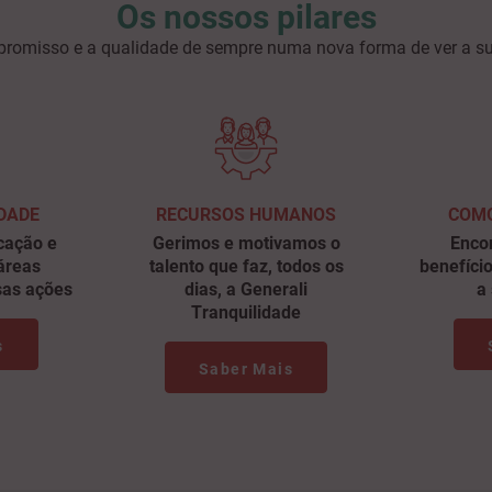
Os nossos pilares
romisso e a qualidade de sempre numa nova forma de ver a su
DADE
RECURSOS HUMANOS
COMO
cação e
Gerimos e motivamos o
Enco
áreas
talento que faz, todos os
benefíci
ssas ações
dias, a Generali
a
Tranquilidade
s
Saber Mais