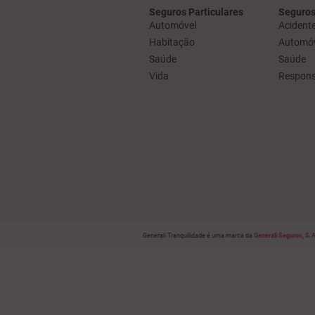
Seguros Particulares
Seguros
Automóvel
Acidente
Habitação
Automóv
Saúde
Saúde
Vida
Responsa
Generali Tranquilidade é uma marca da
Generali Seguros, S.A