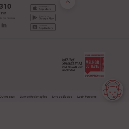
 310
s 19h
e fixa nacional
Assistente Virtual
Outros sites
Livro de Reclamações
Livro de Elogios
Login Parceiros