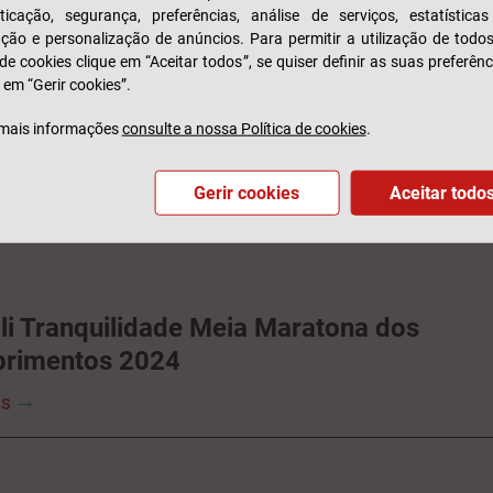
ticação, segurança, preferências, análise de serviços, estatística
zação e personalização de anúncios. Para permitir a utilização de todo
 de cookies clique em “Aceitar todos”, se quiser definir as suas preferênc
 em “Gerir cookies”.
dora Oficial das Seleções e naming spon
mais informações
consulte a nossa Política de cookies
.
e Portugal Generali Tranquilidade
Gerir cookies
Aceitar todo
IS
li Tranquilidade Meia Maratona dos
rimentos 2024
IS