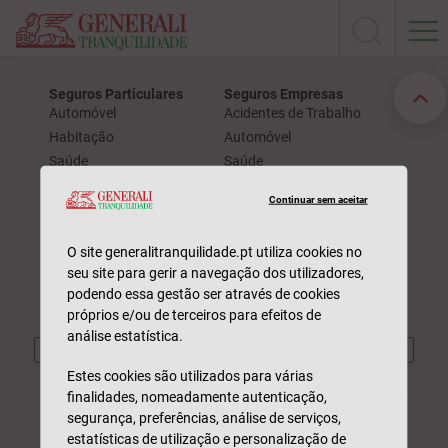
Seguros Particulares
Seguros Empresas
Automóvel
Acidentes de Trabalho
Habitação
Automóvel
Saúde
Saúde
Vida
Responsabilidade Civil
Continuar sem aceitar
211 520 310
Sinistros
Participar Sinistro
Dias úteis | 09h às 19h
O site generalitranquilidade.pt utiliza cookies no
Consultar Estado
Custo de chamada para a rede fixa nacional
seu site para gerir a navegação dos utilizadores,
podendo essa gestão ser através de cookies
próprios e/ou de terceiros para efeitos de
análise estatística.
Estes cookies são utilizados para várias
finalidades, nomeadamente autenticação,
segurança, preferências, análise de serviços,
estatísticas de utilização e personalização de