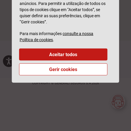
anúncios. Para permitir a utilização de todos os
tipos de cookies clique em “Aceitar todos”, se
quiser definir as suas preferências, clique em
“Gerir cookies”.
Para mais informações
consulte a nossa
Política de cookies
.
Generali Tranquilidade é uma marca da
Generali Seguros, S.A.
Aceitar todos
Privacidade
Termos de Utilização
Glossário
Feedback
Outros sites
Gerir cookies
Livro de Reclamações
Livro de Elogios
Login Parceiros
COPYRIGHT © GENERALI SEGUROS S.A.2026