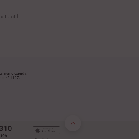
uito útil
almente exigida.
m o nº 1197.
 310
s 19h