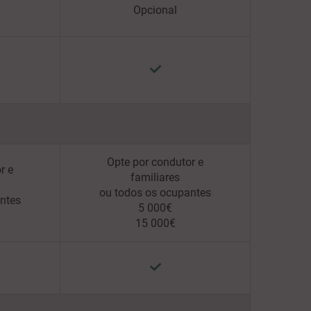
Opcional
Opte por condutor e
r e
familiares
ou todos os ocupantes
ntes
5 000€
15 000€