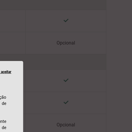
Opcional
aceitar
ação
u de
nte
Opcional
s de