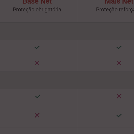
Base Net
Mais Net
Proteção obrigatória
Proteção refor