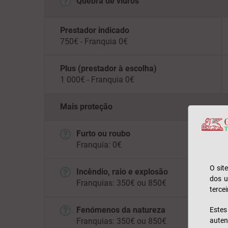
Quebra de vidros
Prestador indicado
750€ - Franquia 0€
Plus (prestador à escolha)
1 000€ - Franquia 0€
Mais proteção
Furto ou roubo
Franquia: 0€
O sit
Incêndio, raio e explosão
dos u
Franquias: 350€ ou 850€
tercei
Fenómenos da natureza
Este
Franquias: 350€ ou 850€
auten