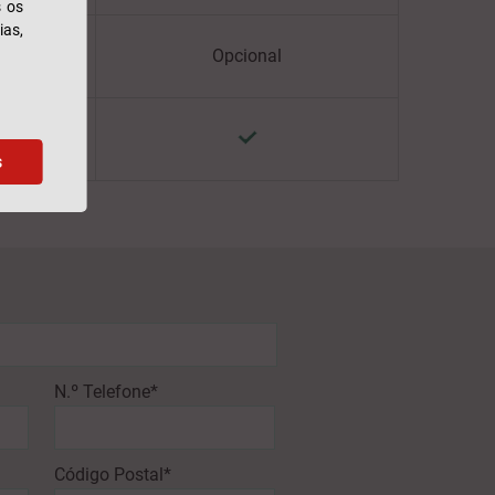
s os
ias,
Opcional
s
N.º Telefone*
Código Postal*