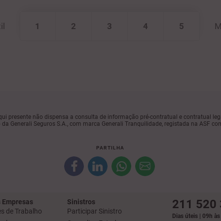
il
1
2
3
4
5
M
ui presente não dispensa a consulta de informação pré-contratual e contratual leg
da Generali Seguros S.A., com marca Generali Tranquilidade, registada na ASF co
PARTILHA
211 520
 Empresas
Sinistros
s de Trabalho
Participar Sinistro
Dias úteis | 09h à