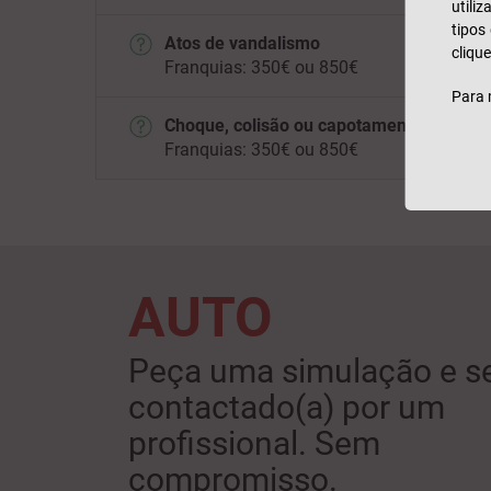
utili
tipos
Atos de vandalismo
clique
Franquias: 350€ ou 850€
Para 
Choque, colisão ou capotamento
Franquias: 350€ ou 850€
AUTO
Peça uma simulação e s
contactado(a) por um
profissional. Sem
compromisso.