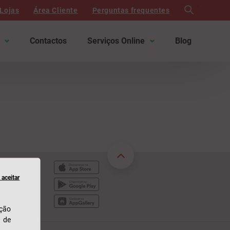
search
Lojas
Área Cliente
Perguntas frequentes
Contactos
Serviços Online
Blog
 310
s 19h
aceitar
e fixa nacional
ação
u de