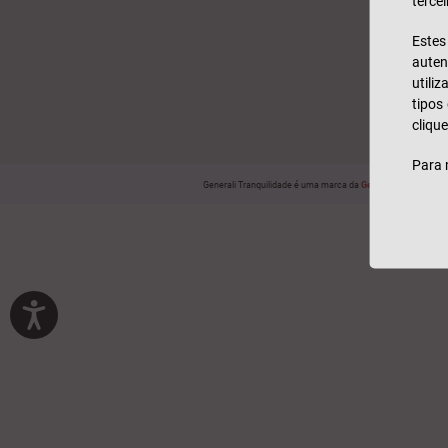
tercei
Este
auten
utili
tipos
clique
Para 
Generali Tranquilidade é uma marca da
Generali Seguros, S.A