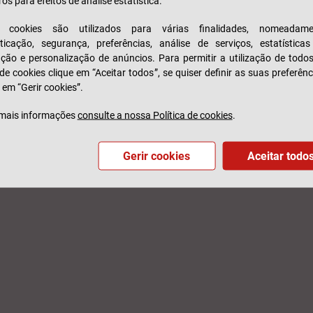
ros para efeitos de análise estatística.
s cookies são utilizados para várias finalidades, nomeadame
ticação, segurança, preferências, análise de serviços, estatística
zação e personalização de anúncios. Para permitir a utilização de todo
 de cookies clique em “Aceitar todos”, se quiser definir as suas preferênc
 em “Gerir cookies”.
mais informações
consulte a nossa Política de cookies
.
.
Privacidade
Termos de Utilização
Glossário
Feedback
Gerir cookies
Aceitar todo
COPYRIGHT © GENERALI SEGUROS S.A.2026