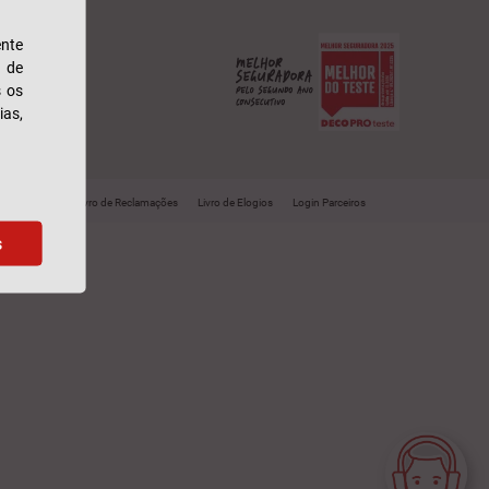
nte
s de
s os
ias,
Outros sites
Livro de Reclamações
Livro de Elogios
Login Parceiros
s
Assistente Virtual