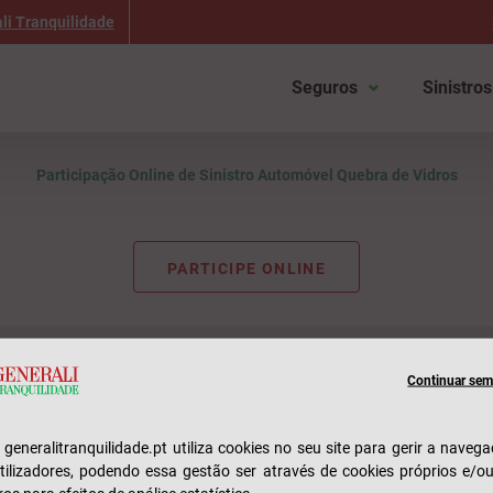
li Tranquilidade
Seguros
Sinistros
Participação Online de Sinistro
Automóvel Quebra de Vidros
PARTICIPE ONLINE
211 520
 Empresas
Sinistros
s de Trabalho
Participar Sinistro
Dias úteis | 09h à
Continuar sem 
el
Consultar Estado
Custo de chamada para a red
bilidade Civil
e generalitranquilidade.pt utiliza cookies no seu site para gerir a naveg
tilizadores, podendo essa gestão ser através de cookies próprios e/o