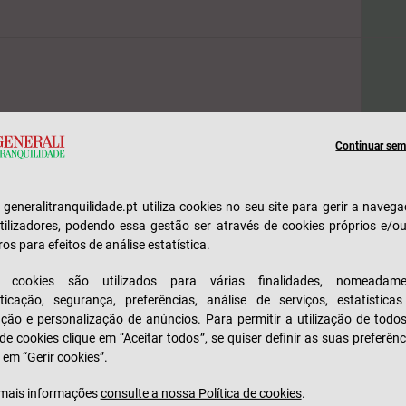
Continuar sem 
s e de hospitalização no estrangeiro, em consequência
es até 60 dias
e generalitranquilidade.pt utiliza cookies no seu site para gerir a naveg
tilizadores, podendo essa gestão ser através de cookies próprios e/o
ros para efeitos de análise estatística.
s cookies são utilizados para várias finalidades, nomeadame
 domicílio
ticação, segurança, preferências, análise de serviços, estatística
zação e personalização de anúncios. Para permitir a utilização de todo
Ac
 de cookies clique em “Aceitar todos”, se quiser definir as suas preferênc
aqui
 em “Gerir cookies”.
mais informações
consulte a nossa Política de cookies
.