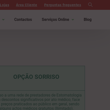
search
Lojas
Área Cliente
Perguntas frequentes
Contactos
Serviços Online
Blog
OPÇÃO SORRISO
so a uma rede de prestadores de Estomatologia
descontos significativos por ato médico, face
 preços praticados ao público em geral, sendo
alguns actos médicos gratuitos (Ilimitado).