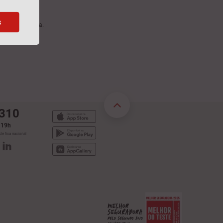
s
almente exigida.
are Saúde.
 310
s 19h
e fixa nacional
Assistente Virtual