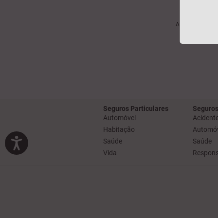
A informação aq
Um produt
Seguros Particulares
Seguros
Automóvel
Acidente
Habitação
Automóv
Saúde
Saúde
Vida
Responsa