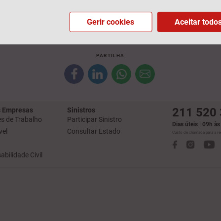
Gerir cookies
Aceitar todo
ui presente não dispensa a consulta de informação pré-contratual e contratual leg
o da Generali Seguros S.A. registada na ASF com o nº 1197, com marca AdvanceC
PARTILHA
211 520
 Empresas
Sinistros
s de Trabalho
Participar Sinistro
Dias úteis | 09h à
el
Consultar Estado
Custo de chamada para a red
bilidade Civil