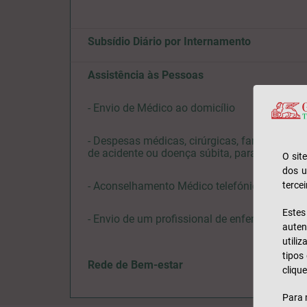
Subsídio Diário por Internamento
Assistência às Pessoas
- Envio de Médico ao domicílio
- Despesas médicas, cirúrgicas, farmacêutica
de acidente ou doença súbita, para deslocaçõ
O sit
dos u
tercei
- Aconselhamento Médico telefónico
Este
- Envio de um profissional de enfermagem ao
auten
utili
tipos
Rede de Bem-estar
clique
Para 