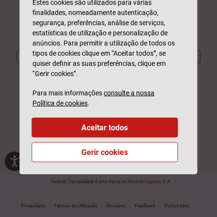
Estes cookies são utilizados para várias
Participar Sinistro
Dias úteis | 09h às 19h
finalidades, nomeadamente autenticação,
Consultar Estado
Custo de chamada para a rede fixa nacional
segurança, preferências, análise de serviços,
estatísticas de utilização e personalização de
anúncios. Para permitir a utilização de todos os
tipos de cookies clique em “Aceitar todos”, se
quiser definir as suas preferências, clique em
“Gerir cookies”.
Para mais informações
consulte a nossa
Política de cookies
.
Aceitar todos
Gerir cookies
Generali Tranquilidade é uma marca da
Generali Seguros, S.A.
Privacidade
Termos de Utilização
Glossário
Feedback
Outros sites