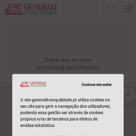
Continuar sem aceitar
Seguros Particulares
Seguros Empresas
Automóvel
Acidentes de Trabalho
O site generalitranquilidade.pt utiliza cookies no
seu site para gerir a navegação dos utilizadores,
Habitação
Automóvel
podendo essa gestão ser através de cookies
Saúde
Saúde
próprios e/ou de terceiros para efeitos de
Vida
Responsabilidade Civil
análise estatística.
211 520 310
Sinistros