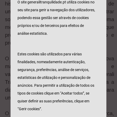
O site generalitranquilidade.pt utiliza cookies no
história, a união de valores e a diversidade de
seu site para gerir a navegação dos utilizadores,
uma equipa que trabalha para encontrar
podendo essa gestão ser através de cookies
soluções à medida para os clientes, para uma
próprios e/ou de terceiros para efeitos de
melhor experiência de seguros, e que
análise estatística.
pretende ser um parceiro na prevenção e
proteção ao longo da vida.
Estes cookies são utilizados para várias
O posicionamento e o propósito da nova
finalidades, nomeadamente autenticação,
marca residem na maior proximidade e
segurança, preferências, análise de serviços,
valorização das pessoas. A Generali
estatísticas de utilização e personalização de
Tranquilidade quer ser um parceiro no dia a
anúncios. Para permitir a utilização de todos os
dia dos clientes e cuidar das suas vidas para
tipos de cookies clique em “Aceitar todos”, se
um futuro mais seguro e sustentável.
quiser definir as suas preferências, clique em
“Gerir cookies”.
O verde continua presente na nova marca,