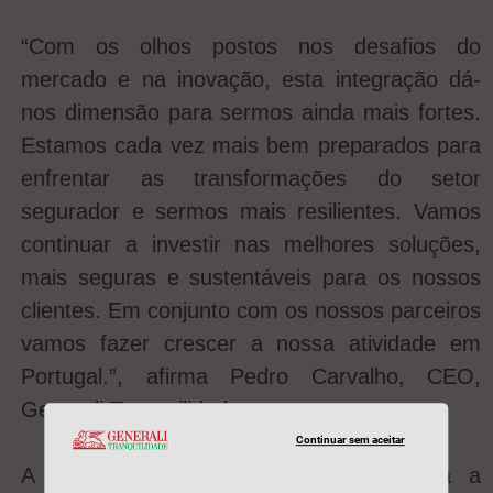
“Com os olhos postos nos desafios do
mercado e na inovação, esta integração dá-
nos dimensão para sermos ainda mais fortes.
Estamos cada vez mais bem preparados para
enfrentar as transformações do setor
segurador e sermos mais resilientes. Vamos
continuar a investir nas melhores soluções,
mais seguras e sustentáveis para os nossos
clientes. Em conjunto com os nossos parceiros
vamos fazer crescer a nossa atividade em
Portugal.”, afirma Pedro Carvalho, CEO,
Generali Tranquilidade.
Continuar sem aceitar
A nova marca, em co-brand, simboliza a