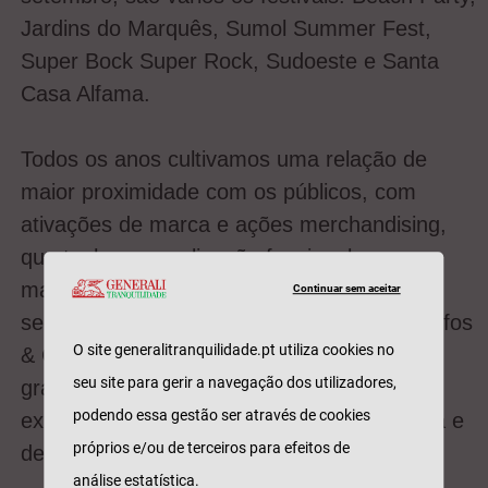
Jardins do Marquês, Sumol Summer Fest,
Super Bock Super Rock, Sudoeste e Santa
Casa Alfama.
Todos os anos cultivamos uma relação de
maior proximidade com os públicos, com
ativações de marca e ações merchandising,
que tenham uma ligação funcional e com
maior utilidade, ligada à proteção e à
Continuar sem aceitar
segurança, como é o caso dos nossos Cacifos
O site generalitranquilidade.pt utiliza cookies no
& Carregadores. Um serviço disponível e
seu site para gerir a navegação dos utilizadores,
gratuito para todos e que melhora a
podendo essa gestão ser através de cookies
experiência dos fãs tornando-a mais segura e
próprios e/ou de terceiros para efeitos de
despreocupada.
análise estatística.