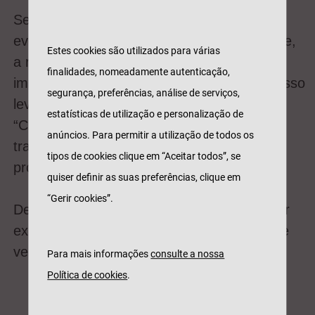
Sendo uma seguradora e patrocinadora de
eventos e festivais de elevada complexidade,
Estes cookies são utilizados para várias
a responsabilidade tem igualmente um
finalidades, nomeadamente autenticação,
impacto no posicionamento da marca, por isso
segurança, preferências, análise de serviços,
levamos como compromisso o nosso lema:
estatísticas de utilização e personalização de
“Connosco é tranquilo”, um mote que
anúncios. Para permitir a utilização de todos os
transmite a nossa atuação na prevenção,
tipos de cookies clique em “Aceitar todos”, se
proteção e segurança das pessoas.
quiser definir as suas preferências, clique em
“Gerir cookies”.
Desejamos a todos os festivaleiros a melhor
experiência ao melhor som de música neste
verão.
Para mais informações
consulte a nossa
Política de cookies
.