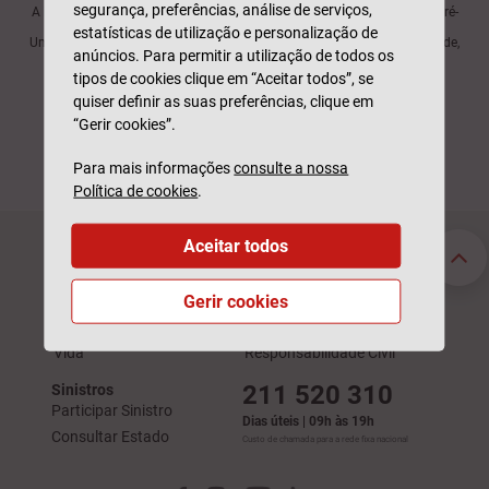
segurança, preferências, análise de serviços,
A informação aqui presente não dispensa a consulta de informação pré-
contratual e contratual legalmente exigida.
estatísticas de utilização e personalização de
Um produto da Generali Seguros S.A., com marca Generali Tranquilidade,
anúncios. Para permitir a utilização de todos os
registada na ASF com o nº 1197.
tipos de cookies clique em “Aceitar todos”, se
quiser definir as suas preferências, clique em
PARTILHA
“Gerir cookies”.
Para mais informações
consulte a nossa
Política de cookies
.
Aceitar todos
Seguros Particulares
Seguros Empresas
Automóvel
Acidentes de Trabalho
Gerir cookies
Habitação
Automóvel
Saúde
Saúde
Vida
Responsabilidade Civil
211 520 310
Sinistros
Participar Sinistro
Dias úteis | 09h às 19h
Consultar Estado
Custo de chamada para a rede fixa nacional