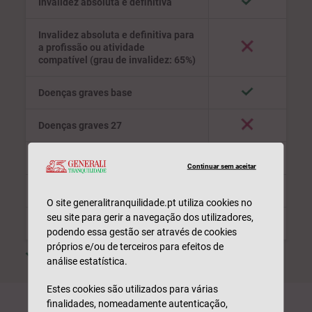
Invalidez absoluta e definitiva
Invalidez absoluta e definitiva para
a profissão ou atividade
compatível (grau de invalidez: 65%)
Doenças graves base
Doenças graves 27
Assistência à família
Continuar sem aceitar
2ª opinião médica
O site generalitranquilidade.pt utiliza cookies no
seu site para gerir a navegação dos utilizadores,
Rede bem-estar
podendo essa gestão ser através de cookies
próprios e/ou de terceiros para efeitos de
Cobertura incluída
Não aplicável
análise estatística.
Estes cookies são utilizados para várias
finalidades, nomeadamente autenticação,