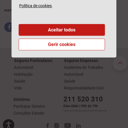
Política de cookies
.
PARTILHAR
Aceitar todos
Gerir cookies
Seguros Particulares
Seguros Empresas
Automóvel
Acidentes de Trabalho
Habitação
Automóvel
Saúde
Saúde
Vida
Responsabilidade Civil
211 520 310
Sinistros
Participar Sinistro
Dias úteis | 09h às 19h
Custo de chamada para a rede fixa nacional
Consultar Estado