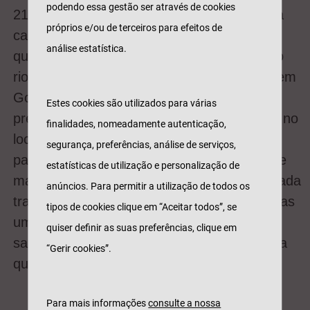
podendo essa gestão ser através de cookies
21Km, uma mini-maratona de 10 Km e uma
próprios e/ou de terceiros para efeitos de
caminhada de 5 Km, foram muitos aqueles
análise estatística.
que correram e caminharam na marginal do
rio Douro, entre Valbom e Foz do Sousa – em
Gondomar. A Generali Tranquilidade esteve
Estes cookies são utilizados para várias
presente com uma ativação de marca forte no
finalidades, nomeadamente autenticação,
local com a o stand cacifos e carregadores,
segurança, preferências, análise de serviços,
para que cada atleta pudesse guardar o que
estatísticas de utilização e personalização de
mais valoriza e fizesse uma corrida/caminhada
anúncios. Para permitir a utilização de todos os
tranquila. No final proporcionámos aos atletas
tipos de cookies clique em “Aceitar todos”, se
uma happy hour com frutas, bebidas
quiser definir as suas preferências, clique em
saudáveis e um “shot verde” vitamínico para
“Gerir cookies”.
que todos retemperassem as energias.
Para mais informações
consulte a nossa