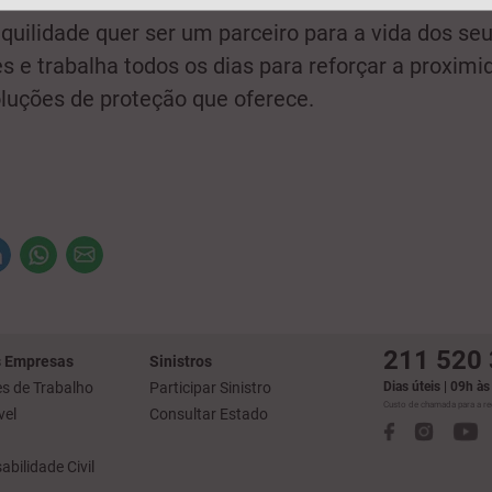
quilidade quer ser um parceiro para a vida dos se
es e trabalha todos os dias para reforçar a proxim
luções de proteção que oferece.
211 520
 Empresas
Sinistros
s de Trabalho
Participar Sinistro
Dias úteis | 09h à
Custo de chamada para a red
el
Consultar Estado
bilidade Civil