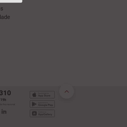
us
idade
 310
s 19h
e fixa nacional