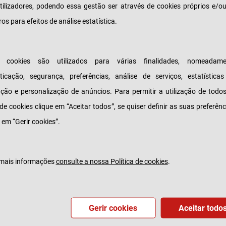
tilizadores, podendo essa gestão ser através de cookies próprios e/o
ação, o custo e o recurso a um estabelecimento d
ros para efeitos de análise estatística.
.
so de sintoma de doença, Covid ou não Covid, ou
s cookies são utilizados para várias finalidades, nomeadame
sclarecimento de dúvidas, basta ao cliente ligar pa
ticação, segurança, preferências, análise de serviços, estatística
criada para o efeito – 217 252 343 – e agendar a co
zação e personalização de anúncios. Para permitir a utilização de todo
izar por meios digitais, durante a qual poderá ser p
 de cookies clique em “Aceitar todos”, se quiser definir as suas preferênc
e Covid-19, receituários ou outros exames ou análi
 em “Gerir cookies”.
 é válida até ao próximo dia 31 de março.
João Silva, Diretora de Marketing da Tranquilidade
: «assistimos a uma evolução crescente dos caso
mais informações
consulte a nossa Política de cookies
.
vos, pelo que é muito importante e relevante, nesta
 os nossos clientes. A pandemia continua e com e
uam os desafios adicionais, mas nós continuamos
Gerir cookies
Aceitar todo
 por perto para ajudar os nossos clientes».