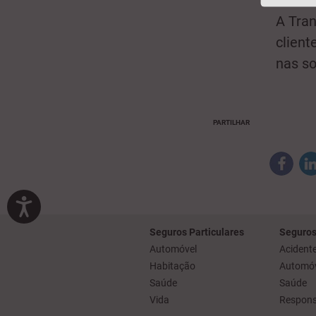
A Tran
client
nas so
PARTILHAR
Seguros Particulares
Seguros
Automóvel
Acidente
Habitação
Automóv
Saúde
Saúde
Vida
Responsa