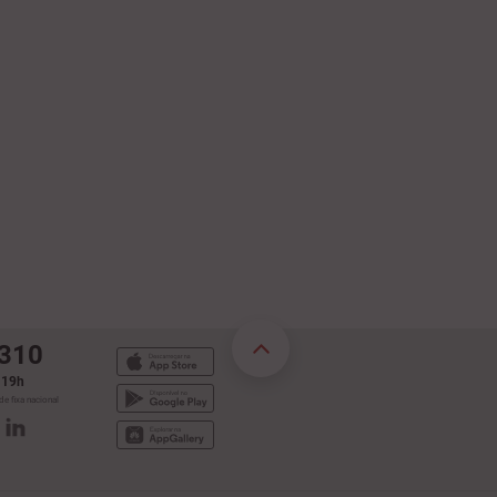
 310
s 19h
e fixa nacional