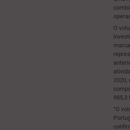
combi
operac
O volu
invest
marcas
repres
anteri
ativid
2020, 
compar
985,3
“O vol
Portug
confi