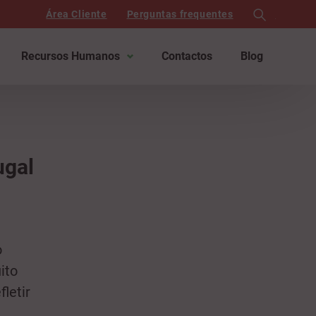
Área Cliente
Perguntas frequentes
search
Recursos Humanos
Contactos
Blog
ugal
o
ito
fletir