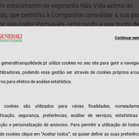
m crescimento no segmento Não Vida acima do
o, que permitiu à Companhia consolidar a sua po
or segurador Português, reforçando a sua quota d
o”, referiu Pedro Carvalho, CEO da Generali Segur
Continuar sem 
erali terminou o ano de 2021 com uma quota de m
 Vida, de 18,8 por cento.
e generalitranquilidade.pt utiliza cookies no seu site para gerir a naveg
de 2021 continuou a ser marcado pela crise pand
tilizadores, podendo essa gestão ser através de cookies próprios e/o
ada pela Covid-19, se bem que, ao contrário do ano
ros para efeitos de análise estatística.
tenham já sido evidentes alguns sinais de recuper
 económico, com impacto no produto da economia
guesa.
s cookies são utilizados para várias finalidades, nomeadame
ticação, segurança, preferências, análise de serviços, estatística
stante estes sinais de recuperação, o contexto no
zação e personalização de anúncios. Para permitir a utilização de todo
hia obteve estes resultados, continuou a ser mu
 de cookies clique em “Aceitar todos”, se quiser definir as suas preferênc
ante, tanto a nível externo, como a nível interno. F