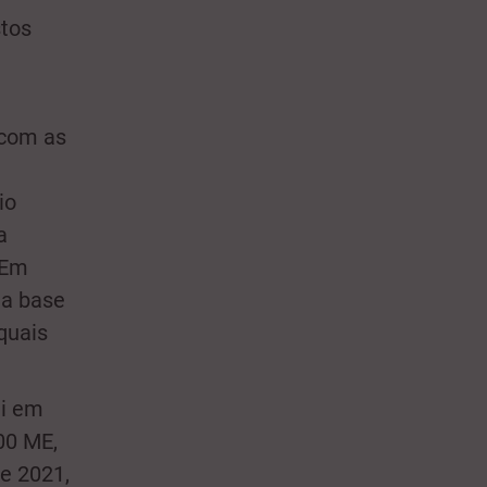
tos
 com as
io
a
 Em
ma base
quais
li em
00 ME,
e 2021,