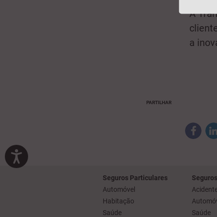
A Tran
client
a inov
PARTILHAR
Seguros Particulares
Seguros
Automóvel
Acidente
Habitação
Automóv
Saúde
Saúde