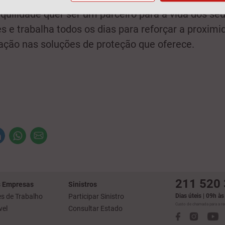
quilidade quer ser um parceiro para a vida dos se
es e trabalha todos os dias para reforçar a proximi
ação nas soluções de proteção que oferece.
211 520
 Empresas
Sinistros
s de Trabalho
Participar Sinistro
Dias úteis | 09h à
Custo de chamada para a red
el
Consultar Estado