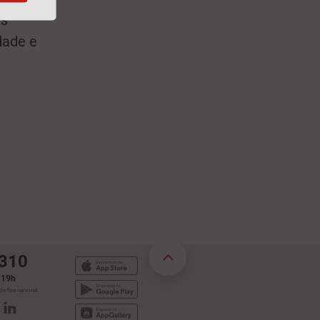
us
dade e
 310
s 19h
e fixa nacional