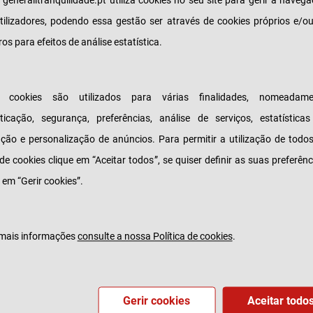
e generalitranquilidade.pt utiliza cookies no seu site para gerir a naveg
.
tilizadores, podendo essa gestão ser através de cookies próprios e/o
ros para efeitos de análise estatística.
so de sintoma de doença, Covid ou não Covid, ou
sclarecimento de dúvidas, basta ao cliente ligar pa
criada para o efeito – 217 252 343 – e agendar a co
s cookies são utilizados para várias finalidades, nomeadame
izar por meios digitais, durante a qual poderá ser p
ticação, segurança, preferências, análise de serviços, estatística
e Covid-19, receituários ou outros exames ou análi
zação e personalização de anúncios. Para permitir a utilização de todo
 é válida até ao próximo dia 31 de março.
 de cookies clique em “Aceitar todos”, se quiser definir as suas preferênc
o Dias, Chief Distribution Officer da Tranquilidade 
 em “Gerir cookies”.
os sempre por perto para ajudar os nossos client
momento disponibilizar-lhes este serviço é relevan
mais informações
consulte a nossa Política de cookies
.
stâncias especiais do último ano trouxeram desafi
nais e a Tranquilidade tem implementado um vast
uado conjunto de medidas para apoiar os clientes,
Gerir cookies
Aceitar todo
ros e o país».