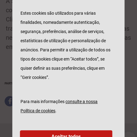
A Seguradoras Unidas reitera o seu
compromisso com os seus Parceiros e
Estes cookies são utilizados para várias
Clientes na defesa de um mercado
finalidades, nomeadamente autenticação,
transparente, profissional e orientado para as
segurança, preferências, análise de serviços,
necessidades das pessoas, das famílias e das
estatísticas de utilização e personalização de
empresas.
anúncios. Para permitir a utilização de todos os
tipos de cookies clique em “Aceitar todos”, se
quiser definir as suas preferências, clique em
“Gerir cookies”.
PARTILHAR
Para mais informações
consulte a nossa
Política de cookies
.
Aceitar todos
Seguros Particulares
Seguros Empresas