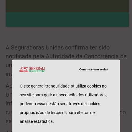
A Seguradoras Unidas confirma ter sido
notificada pela Autoridade da Concorrência de
uma Nota de Ilicitude, no âmbito de uma
Continuar sem aceitar
investigação sobre práticas concorrenciais.
Ao longo deste processo, a Seguradoras
O site generalitranquilidade.pt utiliza cookies no
Unidas colaborou com a AdC e prestou as
seu site para gerir a navegação dos utilizadores,
informações solicitadas, no rigoroso
podendo essa gestão ser através de cookies
cumprimento das normas de compliance e do
próprios e/ou de terceiros para efeitos de
seu Código de Conduta.
análise estatística.