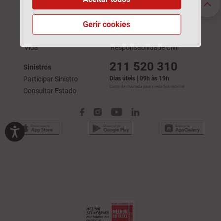
Automóvel
Acidentes de Trabalho
Habitação
Automóvel
Gerir cookies
Saúde
Saúde
Vida
Responsabilidade Civil
211 520 310
Sinistros
Participar Sinistro
Dias úteis | 09h às 19h
Custo de chamada para a rede fixa nacional
Consultar Estado