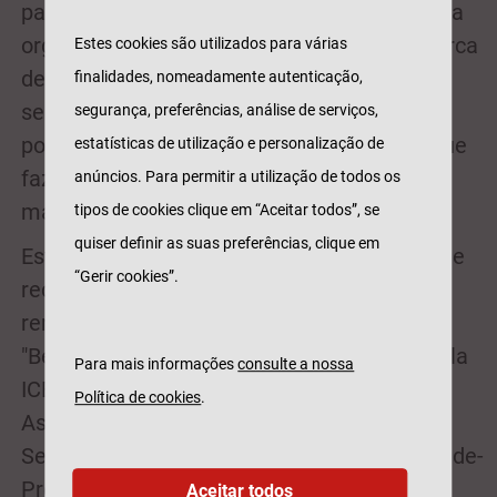
país. A Superbrands Portugal faz parte desta
organização internacional e anualmente cerca
Estes cookies são utilizados para várias
de 1300 marcas nacionais são avaliadas
finalidades, nomeadamente autenticação,
segundo a opinião dos consumidores
segurança, preferências, análise de serviços,
portugueses e do Conselho Superbrands, que
estatísticas de utilização e personalização de
faz uma apreciação dos horizontes das
anúncios. Para permitir a utilização de todos os
marcas no nosso país.
tipos de cookies clique em “Aceitar todos”, se
quiser definir as suas preferências, clique em
Este é o segundo prémio que a Tranquilidade
“Gerir cookies”.
recebe no espaço de um mês. Em abril
renovou a sua distinção internacional nos
"Best Buy Awards 2017/2018", atribuídos pela
Para mais informações
consulte a nossa
ICERTIAS (International Certification
Política de cookies
.
Association GmbH) enquanto "Marca de
Seguros Nº1 para a Melhor Relação Qualidade-
Preço em Portugal".
Aceitar todos