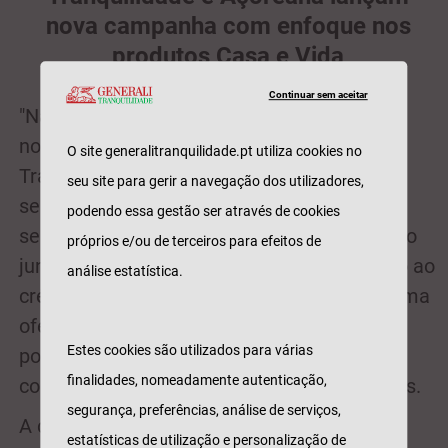
nova campanha com enfoque nos
produtos Casa e Vida
Continuar sem aceitar
"Não Poupe Nos seus Sonhos" é o mote da
nova campanha de comunicação da
O site generalitranquilidade.pt utiliza cookies no
Tranquilidade e Açoreana, orientada para o
seu site para gerir a navegação dos utilizadores,
segmento de particulares e com foco nos
podendo essa gestão ser através de cookies
seguros para a Casa. Até final de outubro, ao
próprios e/ou de terceiros para efeitos de
juntarem os seguros Casa e Vida associado ao
análise estatística.
crédito habitação, além de usufruírem de uma
oferta completa e competitiva, os clientes
Estes cookies são utilizados para várias
poderão ainda beneficiar de um vale
finalidades, nomeadamente autenticação,
combustível até 20€, entre outras vantagens.
segurança, preferências, análise de serviços,
A campanha digital, com a duração de 3
estatísticas de utilização e personalização de