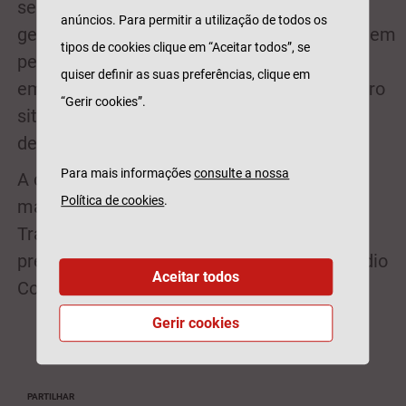
semanas, está presente em diversos sites
anúncios. Para permitir a utilização de todos os
generalistas, especializados e económicos, em
tipos de cookies clique em “Aceitar todos”, se
pesquisas no Google e através de ações de
quiser definir as suas preferências, clique em
email marketing, tendo como suporte o micro
“Gerir cookies”.
site familiasegura.tranquilidade.pt
desenvolvido para o efeito.
Para mais informações
consulte a nossa
A comunicação desta campanha tem
Política de cookies
.
materiais em todos os pontos de venda
Tranquilidade e Açoreana e também está
presente na rádio, com emissão na TSF, Rádio
Aceitar todos
Comercial e RFM.
Gerir cookies
PARTILHAR