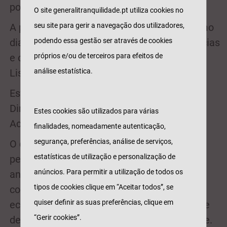
poderá acompanhar no Expresso.
O site generalitranquilidade.pt utiliza cookies no
A primeira Conferência realiza-se no próximo
seu site para gerir a navegação dos utilizadores,
dia 8 de março, sob o mote "Novas Tendências
podendo essa gestão ser através de cookies
e o Impacto nos Seguros", na Pousada de
próprios e/ou de terceiros para efeitos de
Lisboa, a partir das 10h00.
análise estatística.
Esta sessão, moderada por Ricardo Costa,
Diretor do Expresso, terá Pedro Lopes da
Estes cookies são utilizados para várias
Accenture, como Orador Especialista.
finalidades, nomeadamente autenticação,
segurança, preferências, análise de serviços,
O debate irá contar ainda com diversas
estatísticas de utilização e personalização de
personalidades da sociedade civil, que irão
anúncios. Para permitir a utilização de todos os
analisar o futuro da atividade e avaliar, em
tipos de cookies clique em “Aceitar todos”, se
conjunto, o contexto social, tecnológico e
quiser definir as suas preferências, clique em
económico no qual o setor segurador pode e
“Gerir cookies”.
deve desempenhar um papel preponderante.