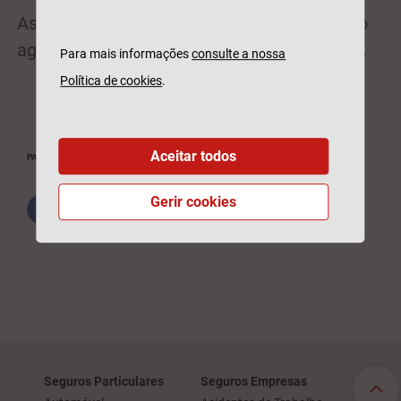
As restantes Conferências deste ciclo estão
agendadas para junho, outubro e novembro.
Para mais informações
consulte a nossa
Política de cookies
.
Aceitar todos
PARTILHAR
Gerir cookies
Seguros Particulares
Seguros Empresas