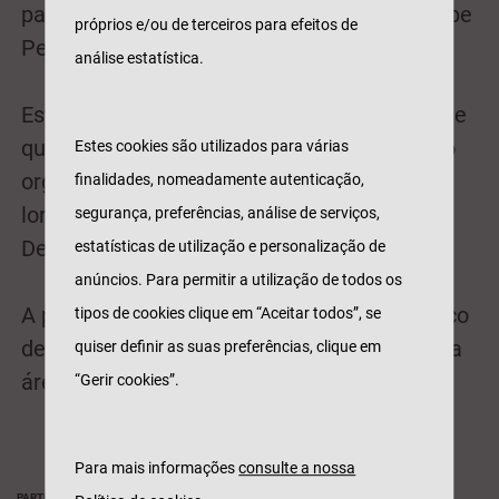
participarem no evento destaca-se Luís Filipe
próprios e/ou de terceiros para efeitos de
Pereira, Ex-ministro da saúde.
análise estatística.
Esta conferência é a segunda, de um ciclo de
quatro, que a Tranquilidade/Açoreana estão
Estes cookies são utilizados para várias
organizar, em parceria com o Expresso, ao
finalidades, nomeadamente autenticação,
longo de 2017 sobre "Seguros: Os Novos
segurança, preferências, análise de serviços,
Desafios".
estatísticas de utilização e personalização de
anúncios. Para permitir a utilização de todos os
A primeira conferência realizou-se em março
tipos de cookies clique em “Aceitar todos”, se
deste ano e debateu as novas tendências na
quiser definir as suas preferências, clique em
área seguradora.
“Gerir cookies”.
Para mais informações
consulte a nossa
PARTILHAR