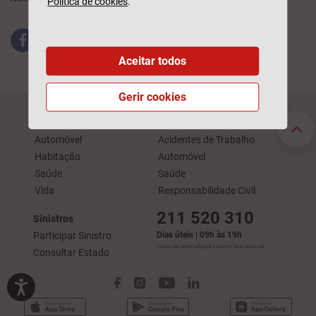
Política de cookies
.
Aceitar todos
Gerir cookies
Seguros Particulares
Seguros Empresas
Automóvel
Acidentes de Trabalho
Habitação
Automóvel
Saúde
Saúde
Vida
Responsabilidade Civil
211 520 310
Sinistros
Participar Sinistro
Dias úteis | 09h às 19h
Custo de chamada para a rede fixa nacional
Consultar Estado