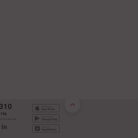
 310
s 19h
e fixa nacional