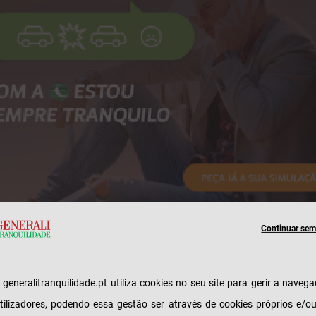
Continuar sem 
e generalitranquilidade.pt utiliza cookies no seu site para gerir a naveg
quilidade lançou em diversos meios a sua primeir
tilizadores, podendo essa gestão ser através de cookies próprios e/o
ha digital do ano, com vista à dinamização de v