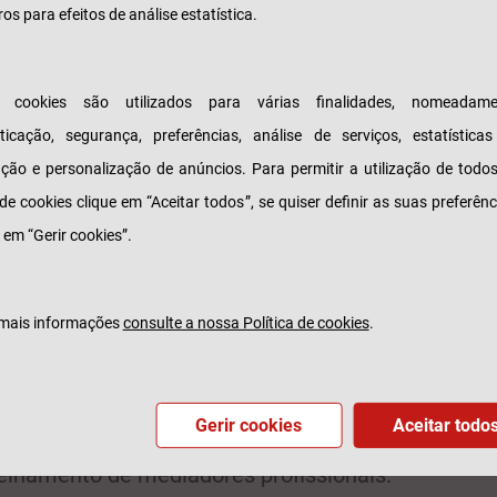
ros para efeitos de análise estatística.
os seguros Auto, Saúde e Vida. Toda a comunicaç
efetuada através de anúncios online, pesquisas Go
marketing e suportada no micro site desenvolvido
s cookies são utilizados para várias finalidades, nomeadame
ficamente para esta ação, disponível em
ticação, segurança, preferências, análise de serviços, estatística
/sempretranquilo.tranquilidade.pt/
.
zação e personalização de anúncios. Para permitir a utilização de todo
 mote "Sempre Tranquilo", a campanha apresenta
 de cookies clique em “Aceitar todos”, se quiser definir as suas preferênc
m jovem e diferenciadora, e uma linguagem atual 
 em “Gerir cookies”.
nal representada por emojis alusivos às diversas
ções onde é fundamental uma solução de proteção.
mais informações
consulte a nossa Política de cookies
.
ova campanha destaca a simplicidade, inovação e
sionalismo da oferta da Tranquilidade para o segm
ulares, que visa dar resposta a todas as especifici
Gerir cookies
Aceitar todo
idades dos seus clientes, sempre com o
elhamento de mediadores profissionais.