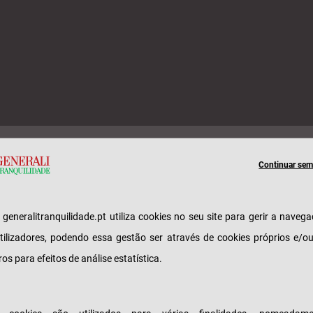
Continuar sem 
quilidade volta a apoiar os concertos organizados 
s de Sintra no seu contributo à música e ao Jazz.
e generalitranquilidade.pt utiliza cookies no seu site para gerir a naveg
guimento do sucesso da colaboração na edição 
tilizadores, podendo essa gestão ser através de cookies próprios e/o
zz em Monserrate, e
sta segunda edição do 
ros para efeitos de análise estatística.
rrate será mais ambiciosa e arrojada. Apoi
o cultural sustentável, de baixo impacto amb