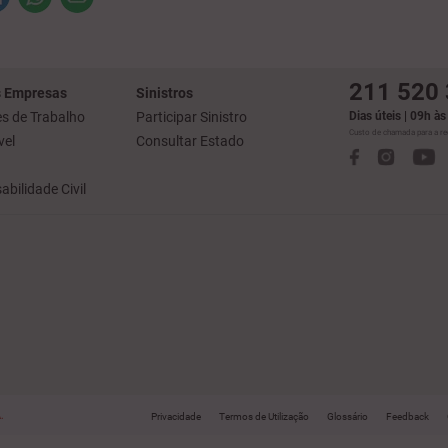
211 520
 Empresas
Sinistros
s de Trabalho
Participar Sinistro
Dias úteis | 09h à
Custo de chamada para a red
el
Consultar Estado
bilidade Civil
.
Privacidade
Termos de Utilização
Glossário
Feedback