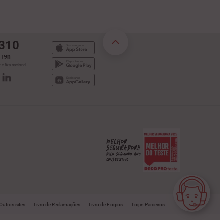
 310
s 19h
e fixa nacional
Assistente Virtual
Outros sites
Livro de Reclamações
Livro de Elogios
Login Parceiros