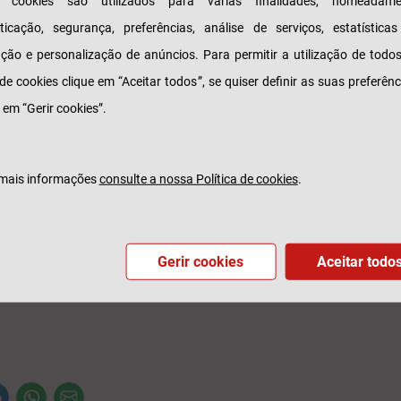
s cookies são utilizados para várias finalidades, nomeadame
rando os valores fundamentais da diversi
ticação, segurança, preferências, análise de serviços, estatística
ividade musical e com uma programação mais alar
zação e personalização de anúncios. Para permitir a utilização de todo
 de cookies clique em “Aceitar todos”, se quiser definir as suas preferênc
a 17 de setembro, 6 dias de concertos, com 
 em “Gerir cookies”.
 e poesia, em 3 palcos diferentes e com 44 artis
diferentes e distintas na interpretação do Jazz,
m traço comum – uma abertura incondicional a d
mais informações
consulte a nossa Política de cookies
.
gens e influências.
 mais aqui em
https://jazzemmonserrate.pt/
Gerir cookies
Aceitar todo