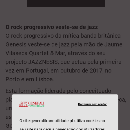
O rock progressivo veste-se de jazz
O rock progressivo da mítica banda britânica
Genesis veste-se de jazz pela mão de Jaume
Vilaseca Quartet & Mar, através do seu
projecto JAZZNESIS, que actua pela primeira
vez em Portugal, em outubro de 2017, no
Porto e em Lisboa.
Esta formação liderada pelo conceituado
pianista e compositor catalão Jaume Vilaseca,
Continuar sem aceitar
um dos músicos mais versáteis do jazz
espanhol, evoca o universo musical dos
O site generalitranquilidade.pt utiliza cookies no
Genesis entre 1970 e 1974 com arranjos
seu site para gerir a navegação dos utilizadores,