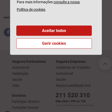
Para mais informações
consulte a nossa
Política de cookies
.
PARTILHAR
Aceitar todos
Gerir cookies
Seguros Particulares
Seguros Empresas
Automóvel
Acidentes de Trabalho
Habitação
Automóvel
Saúde
Saúde
Vida
Responsabilidade Civil
211 520 310
Sinistros
Participar Sinistro
Dias úteis | 09h às 19h
Custo de chamada para a rede fixa nacional
Consultar Estado