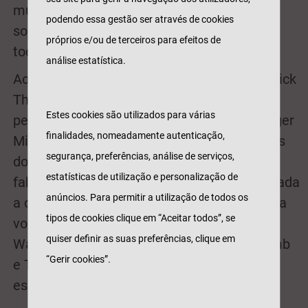
musicais jazzísticos que imprimem
podendo essa gestão ser através de cookies
sonoridades mediterrânicas com pequenos
próprios e/ou de terceiros para efeitos de
toques de flamenco.
análise estatística.
Ao trio original Jazznesis completado por Dick
Them no baixo e Ramón Díaz na bateria e
Estes cookies são utilizados para várias
percussão, junta-se ainda o saxofonista Roger
finalidades, nomeadamente autenticação,
Mir de modo a dar corpo a alguns dos temas
segurança, preferências, análise de serviços,
dos Genesis; por ultimo, para dar voz às
estatísticas de utilização e personalização de
fabulosas letras de Peter Gabriel foi convidada
anúncios. Para permitir a utilização de todos os
a cantora Mar, filha de Jaume, considerada a
tipos de cookies clique em “Aceitar todos”, se
voz revelação do jazz catalão. Êxitos como
quiser definir as suas preferências, clique em
Watcher of the Skies, Firth of Fifth ,The Lamb
“Gerir cookies”.
e The musical box são alguns dos temas
escolhidos para os concertos de Portugal.