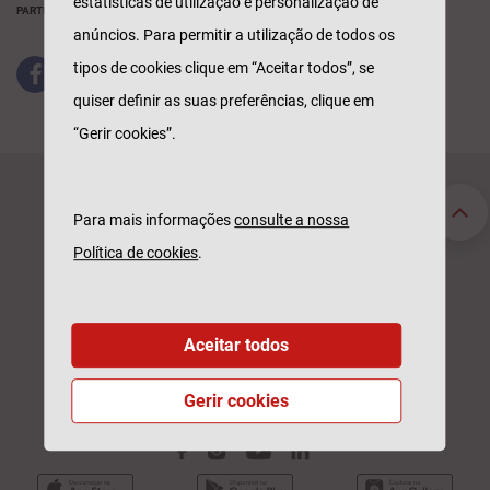
estatísticas de utilização e personalização de
PARTILHAR
anúncios. Para permitir a utilização de todos os
tipos de cookies clique em “Aceitar todos”, se
quiser definir as suas preferências, clique em
“Gerir cookies”.
Seguros Particulares
Seguros Empresas
Para mais informações
consulte a nossa
Automóvel
Acidentes de Trabalho
Política de cookies
.
Habitação
Automóvel
Saúde
Saúde
Vida
Responsabilidade Civil
211 520 310
Aceitar todos
Sinistros
Participar Sinistro
Dias úteis | 09h às 19h
Custo de chamada para a rede fixa nacional
Gerir cookies
Consultar Estado