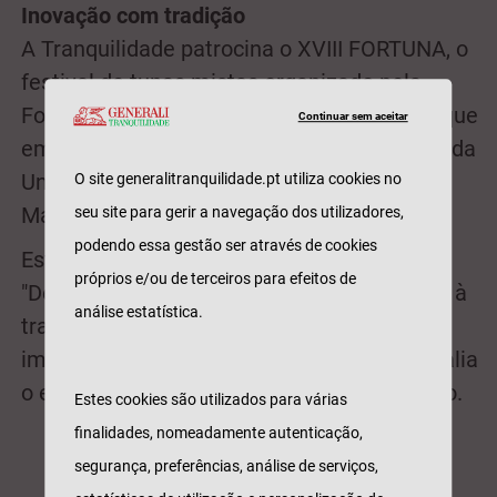
Inovação com tradição
A Tranquilidade patrocina o XVIII FORTUNA, o
festival de tunas mistas organizado pela
ForTuna – Tuna Académica da Nova SBE - que
Continuar sem aceitar
em 2017 se realiza no Auditório da Reitoria da
Universidade Nova de Lisboa, no dia 10 de
O site generalitranquilidade.pt utiliza cookies no
Março.
seu site para gerir a navegação dos utilizadores,
podendo essa gestão ser através de cookies
Esta nova edição do evento, designada
próprios e/ou de terceiros para efeitos de
"Debaixo d'Água" pretende dar continuidade à
análise estatística.
tradição musical académica e portuguesa,
imprimindo um cunho inovador. O Festival alia
o entretenimento à qualidade do espetáculo.
Estes cookies são utilizados para várias
finalidades, nomeadamente autenticação,
segurança, preferências, análise de serviços,