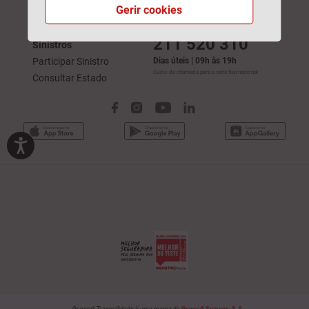
Saúde
Saúde
Gerir cookies
Vida
Responsabilidade Civil
211 520 310
Sinistros
Participar Sinistro
Dias úteis | 09h às 19h
Custo de chamada para a rede fixa nacional
Consultar Estado
Generali Tranquilidade é uma marca da
Generali Seguros, S.A.