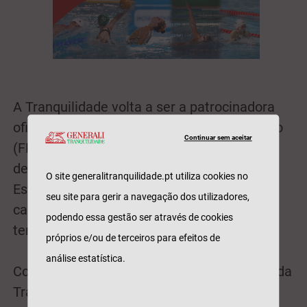
A Tranquilidade volta a ser a patrocinadora
oficial da Federação Portuguesa de Natação
Continuar sem aceitar
(FPN) para 2024, um ano importante para o
desporto com os Jogos Olímpicos de Paris.
O site generalitranquilidade.pt utiliza cookies no
Estaremos também representados nos
seu site para gerir a navegação dos utilizadores,
campeonatos dos mundiais e europeus da
podendo essa gestão ser através de cookies
temporada a apoiar os atletas nacionais.
próprios e/ou de terceiros para efeitos de
análise estatística.
Continuamos firmes na aposta estratégica da
Tranquilidade Generali na área do desporto