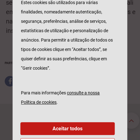
seguindo assim a guideline do Grupo Generali
Estes cookies são utilizados para várias
em promover a adoção de hábitos saudáveis e
finalidades, nomeadamente autenticação,
na mobilização da comunidade onde nos
segurança, preferências, análise de serviços,
inserimos.
estatísticas de utilização e personalização de
anúncios. Para permitir a utilização de todos os
tipos de cookies clique em “Aceitar todos”, se
quiser definir as suas preferências, clique em
PARTILHAR
“Gerir cookies”.
Para mais informações
consulte a nossa
Política de cookies
.
Seguros Particulares
Seguros Empresas
Automóvel
Acidentes de Trabalho
Aceitar todos
Habitação
Automóvel