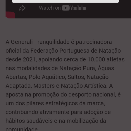
A Generali Tranquilidade é patrocinadora
oficial da Federação Portuguesa de Natação
desde 2021, apoiando cerca de 10.000 atletas
nas modalidades de Natação Pura, Águas
Abertas, Polo Aquático, Saltos, Natação
Adaptada, Masters e Natação Artística. A
aposta na promoção do desporto nacional, é
um dos pilares estratégicos da marca,
contribuindo ativamente para adoção de
hábitos saudáveis e na mobilização da
comunidade.