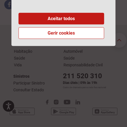
Aceitar todos
Gerir cookies
Seguros Particulares
Seguros Empresas
Automóvel
Acidentes de Trabalho
Habitação
Automóvel
Saúde
Saúde
Vida
Responsabilidade Civil
211 520 310
Sinistros
Participar Sinistro
Dias úteis | 09h às 19h
Custo de chamada para a rede fixa nacional
Consultar Estado