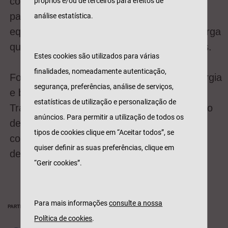
corporações do norte do país, que
próprios e/ou de terceiros para efeitos de
participaram vestidos a rigor com o seu
análise estatística.
equipamento completo, demonstrando a carga
que carregam durante o combate aos fogos.
Estes cookies são utilizados para várias
finalidades, nomeadamente autenticação,
Foi uma corrida memorável, repleta de energia
segurança, preferências, análise de serviços,
e boa disposição, onde a Generali
estatísticas de utilização e personalização de
Tranquilidade marcou presença com o intuito
anúncios. Para permitir a utilização de todos os
de fortalecer esta ligação ao propósito da
tipos de cookies clique em “Aceitar todos”, se
corrida e ao apoio, enquanto marca, ao
quiser definir as suas preferências, clique em
desporto.
“Gerir cookies”.
Para mais informações
consulte a nossa
PARTILHAR
Política de cookies
.