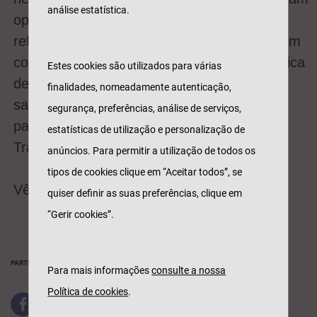
análise estatística.
oportunidades à luz do prazer do golfe. Um
reforço do estabelecimento de sinergias, bem
como, para promover a importância da prática
Estes cookies são utilizados para várias
desportiva e da adoção de hábitos de vida
finalidades, nomeadamente autenticação,
saudáveis, sendo valores e princípios
segurança, preferências, análise de serviços,
partilhados também pela Generali
estatísticas de utilização e personalização de
Tranquilidade.
anúncios. Para permitir a utilização de todos os
tipos de cookies clique em “Aceitar todos”, se
Vê
aqui
o vídeo.
quiser definir as suas preferências, clique em
“Gerir cookies”.
PARTILHAR
Para mais informações
consulte a nossa
Política de cookies
.