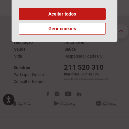
Aceitar todos
Gerir cookies
Seguros Particulares
Seguros Empresas
Automóvel
Acidentes de Trabalho
Habitação
Automóvel
Saúde
Saúde
Vida
Responsabilidade Civil
211 520 310
Sinistros
Participar Sinistro
Dias úteis | 09h às 19h
Custo de chamada para a rede fixa nacional
Consultar Estado