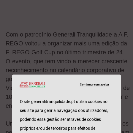
Com o patrocínio Generali Tranquilidade a A F.
REGO voltou a organizar mais uma edição da
F. REGO Golf Cup no último trimestre de 24.
O evento, que tem vindo a merecer crescente
reconhecimento no calendário corporativo de
golfe em Portugal, teve lugar no icónico
Continuar sem aceitar
Vidago Palace Golf Course e envolveu mais de
100 participantes ligados ao setor segurador e
O site generalitranquilidade.pt utiliza cookies no
empresarial.
seu site para gerir a navegação dos utilizadores,
podendo essa gestão ser através de cookies
Um dia que demonstrou como o desporto e os
próprios e/ou de terceiros para efeitos de
negócios, juntos, reforçam laços e apresentam